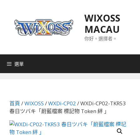
跳
至
WIXOSS
主
MACAU
要
內
你好。選擇者。
容
選單
首頁
/
WIXOSS
/
WXDi-CP02
/ WXDi-CP02-TKR53
春日ツバキ「蔚藍檔案 標記物 Token 絆 」