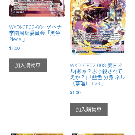
案
標
記
WXDi-CP02-004 ゲヘナ
物
学園風紀委員会「黑色
Token
Piece 」
絆
$
1.00
」
數
WXDi-CP02-008 美甘ネ
加入購物車
量
ル[あぁ？ぶっ殺されて
えか？]「藍色 分身 ネル
（寧瑠） LV3 」
$
1.00
加入購物車