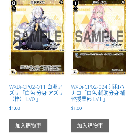
WXDi-CP02-011 白洲ア
WXDi-CP02-024 浦和ハ
ズサ「白色 分身 アズサ
ナコ「白色 輔助分身 補
（梓） LV0 」
習授業部 LV1 」
$
1.00
$
1.00
加入購物車
加入購物車