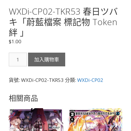
WXDi-CP02-TKR53 春日ツバ
キ「蔚藍檔案 標記物 Token
絆 」
$
1.00
WXDi-
加入購物車
CP02-
TKR53
春
貨號:
WXDi-CP02-TKR53
分類:
WXDi-CP02
日
ツ
相關商品
バ
キ
「蔚
藍
檔