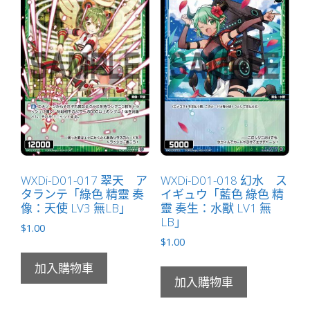
＝
ノ
ル
「綠
色
分
身
ア
ト
（亞
WXDi-D01-017 翠天 ア
WXDi-D01-018 幻水 ス
托）
タランテ「綠色 精靈 奏
イギュウ「藍色 綠色 精
LV0
像：天使 LV3 無LB」
靈 奏生：水獸 LV1 無
」
LB」
$
1.00
數
$
1.00
量
加入購物車
加入購物車