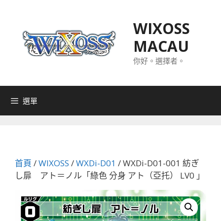
跳
至
WIXOSS
主
MACAU
要
內
你好。選擇者。
容
選單
首頁
/
WIXOSS
/
WXDi-D01
/ WXDi-D01-001 紡ぎ
し扉 アト＝ノル「綠色 分身 アト（亞托） LV0 」