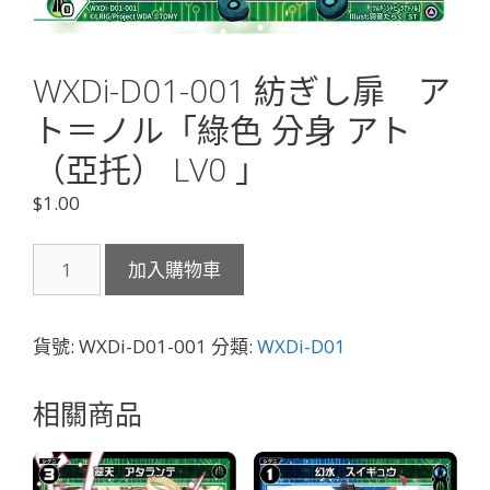
WXDi-D01-001 紡ぎし扉 ア
ト＝ノル「綠色 分身 アト
（亞托） LV0 」
$
1.00
WXDi-
加入購物車
D01-
001
紡
貨號:
WXDi-D01-001
分類:
WXDi-D01
ぎ
し
相關商品
扉
ア
ト