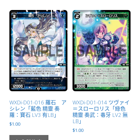
WXDi-D01-016 羅石 ア
WXDi-D01-014 ツヴァイ
シレン「藍色 精靈 奏
＝スローロリス「綠色
羅：寶石 LV3 有LB」
精靈 奏武：毒牙 LV2 無
LB」
$
1.00
$
1.00