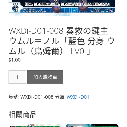
WXDi-D01-008 奏救の鍵主
ウムル＝ノル「藍色 分身 ウ
ムル（烏姆爾） LV0 」
$
1.00
WXDi-
加入購物車
D01-
008
奏
貨號:
WXDi-D01-008
分類:
WXDi-D01
救
の
相關商品
鍵
主