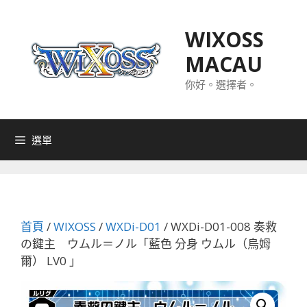
跳
至
WIXOSS
主
MACAU
要
內
你好。選擇者。
容
選單
首頁
/
WIXOSS
/
WXDi-D01
/ WXDi-D01-008 奏救
の鍵主 ウムル＝ノル「藍色 分身 ウムル（烏姆
爾） LV0 」