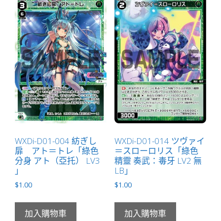
ウ
ム
ル
＝
ノ
ル
「藍
色
分
身
ウ
WXDi-D01-004 紡ぎし
WXDi-D01-014 ツヴァイ
ム
扉 アト＝トレ「綠色
＝スローロリス「綠色
ル
分身 アト（亞托） LV3
精靈 奏武：毒牙 LV2 無
（烏
」
LB」
姆
$
1.00
$
1.00
爾）
LV0
加入購物車
加入購物車
」