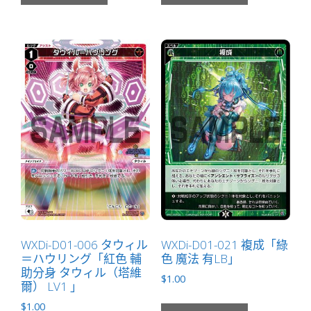
數
量
WXDi-D01-006 タウィル
WXDi-D01-021 複成「綠
＝ハウリング「紅色 輔
色 魔法 有LB」
助分身 タウィル（塔維
$
1.00
爾） LV1 」
$
1.00