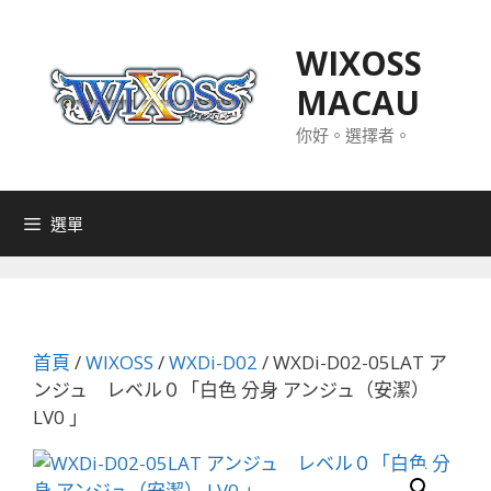
跳
至
WIXOSS
主
MACAU
要
內
你好。選擇者。
容
選單
首頁
/
WIXOSS
/
WXDi-D02
/ WXDi-D02-05LAT ア
ンジュ レベル０「白色 分身 アンジュ（安潔）
LV0 」