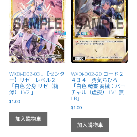
０
「白
色
分
身
ア
ン
ジ
ュ
WXDi-D02-03L 【センタ
WXDi-D02-20 コード２
（安
ー】リゼ レベル２
４３４ 勇気ちひろ
潔）
「白色 分身 リゼ（莉
「白色 精靈 奏械：バー
LV0
澤） LV2 」
チャル（虛擬） LV1 無
」
LB」
$
1.00
數
$
1.00
量
加入購物車
加入購物車