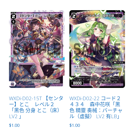
WXDi-D02-15T 【センタ
WXDi-D02-22 コード２
ー】とこ レベル２
４３４ 森中花咲「黑
「黑色 分身 とこ（床）
色 精靈 奏械：バーチャ
LV2 」
ル（虛擬） LV2 有LB」
$
1.00
$
1.00