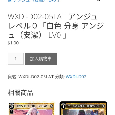
WXDi-D02-05LAT アンジュ
レベル０「白色 分身 アンジ
ュ（安潔） LV0 」
$
1.00
WXDi-
加入購物車
D02-
05LAT
ア
貨號:
WXDi-D02-05LAT
分類:
WXDi-D02
ン
ジ
相關商品
ュ
レ
ベ
ル