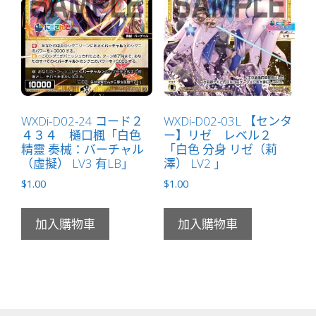
WXDi-D02-24 コード２
WXDi-D02-03L 【センタ
４３４ 樋口楓「白色
ー】リゼ レベル２
精靈 奏械：バーチャル
「白色 分身 リゼ（莉
（虛擬） LV3 有LB」
澤） LV2 」
$
1.00
$
1.00
加入購物車
加入購物車