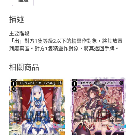
ア
ン
描述
ジ
ュ
主要階段
レ
「出」對方1隻等級2以下的精靈作對象，將其放置
ベ
到廢棄區。對方1隻精靈作對象，將其返回手牌。
ル
２
相關商品
「白
色
輔
助
分
身
ア
ン
ジ
ュ