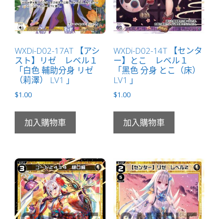
（安
潔）
LV2
」
WXDi-D02-17AT 【アシ
WXDi-D02-14T 【センタ
スト】リゼ レベル１
ー】とこ レベル１
數
「白色 輔助分身 リゼ
「黑色 分身 とこ（床）
量
（莉澤） LV1 」
LV1 」
$
1.00
$
1.00
加入購物車
加入購物車