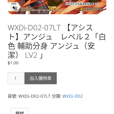
WXDi-D02-07LT 【アシス
ト】アンジュ レベル２「白
色 輔助分身 アンジュ（安
潔） LV2 」
$
1.00
WXDi-
加入購物車
D02-
07LT
【ア
貨號:
WXDi-D02-07LT
分類:
WXDi-D02
シ
ス
ト】
描述