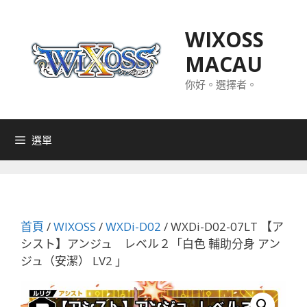
跳
至
WIXOSS
主
MACAU
要
內
你好。選擇者。
容
選單
首頁
/
WIXOSS
/
WXDi-D02
/ WXDi-D02-07LT 【ア
シスト】アンジュ レベル２「白色 輔助分身 アン
ジュ（安潔） LV2 」