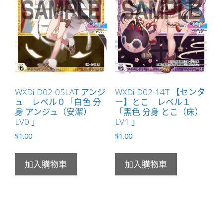
WXDi-D02-05LAT アンジ
WXDi-D02-14T 【センタ
ュ レベル０「白色 分
ー】とこ レベル１
身 アンジュ（安潔）
「黑色 分身 とこ（床）
LV0 」
LV1 」
$
1.00
$
1.00
加入購物車
加入購物車