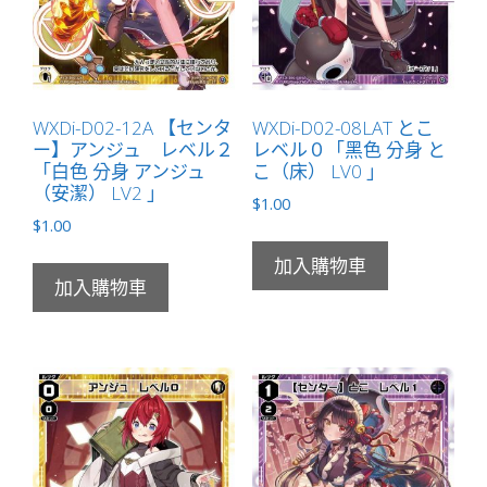
WXDi-D02-12A 【センタ
WXDi-D02-08LAT とこ
ー】アンジュ レベル２
レベル０「黑色 分身 と
「白色 分身 アンジュ
こ（床） LV0 」
（安潔） LV2 」
$
1.00
$
1.00
加入購物車
加入購物車