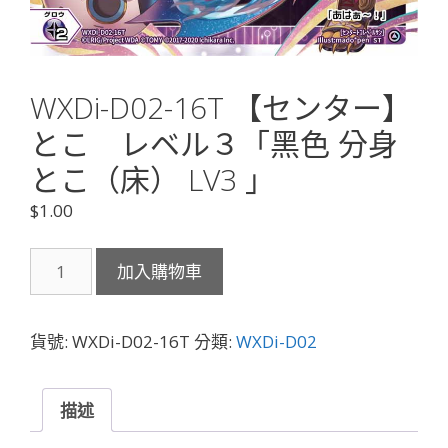
WXDi-D02-16T 【センター】
とこ レベル３「黑色 分身
とこ（床） LV3 」
$
1.00
WXDi-
加入購物車
D02-
16T
【セ
貨號:
WXDi-D02-16T
分類:
WXDi-D02
ン
タ
ー】
描述
と