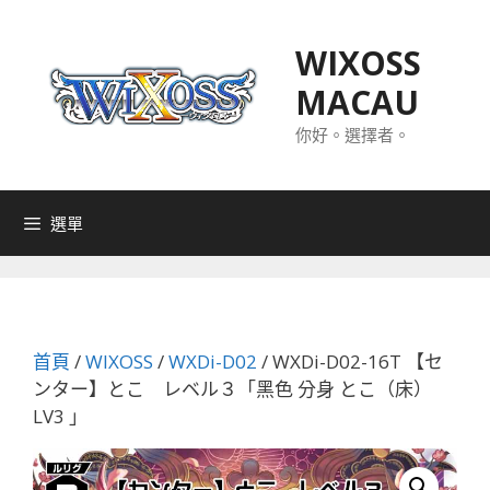
跳
至
WIXOSS
主
MACAU
要
內
你好。選擇者。
容
選單
首頁
/
WIXOSS
/
WXDi-D02
/ WXDi-D02-16T 【セ
ンター】とこ レベル３「黑色 分身 とこ（床）
LV3 」