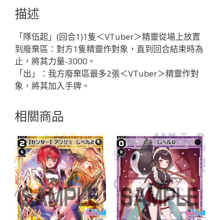
こ
描述
レ
ベ
「隊伍起」(回合1)1隻＜VTuber＞精靈從場上放置
ル
到廢棄區：對方1隻精靈作對象，直到回合結束時為
３
止，將其力量-3000。
「黑
「出」：我方廢棄區最多2張＜VTuber＞精靈作對
色
象，將其加入手牌。
分
身
相關商品
と
こ
（床）
LV3
」
數
量