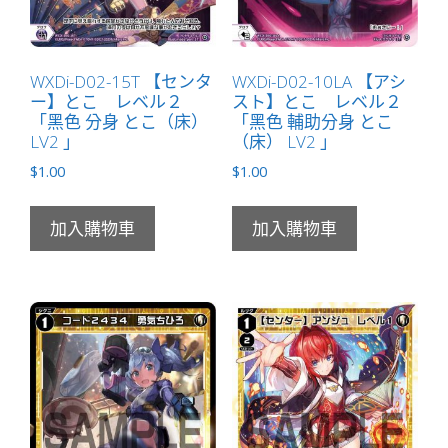
WXDi-D02-15T 【センタ
WXDi-D02-10LA 【アシ
ー】とこ レベル２
スト】とこ レベル２
「黑色 分身 とこ（床）
「黑色 輔助分身 とこ
LV2 」
（床） LV2 」
$
1.00
$
1.00
加入購物車
加入購物車