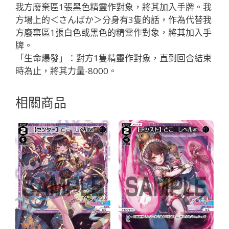
「黑
我方廢棄區1張黑色精靈作對象，將其加入手牌。我
色
方場上的＜さんばか＞分身有3隻的話，作為代替我
魔
方廢棄區1張白色或黑色的精靈作對象，將其加入手
法
牌。
有
「生命爆發」：對方1隻精靈作對象，直到回合結束
LB」
時為止，將其力量-8000。
數
量
相關商品