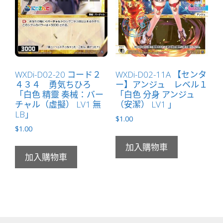
WXDi-D02-20 コード２
WXDi-D02-11A 【センタ
４３４ 勇気ちひろ
ー】アンジュ レベル１
「白色 精靈 奏械：バー
「白色 分身 アンジュ
チャル（虛擬） LV1 無
（安潔） LV1 」
LB」
$
1.00
$
1.00
加入購物車
加入購物車