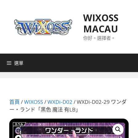
跳
至
WIXOSS
主
MACAU
要
內
你好。選擇者。
容
選單
首頁
/
WIXOSS
/
WXDi-D02
/ WXDi-D02-29 ワンダ
ー・ランド「黑色 魔法 有LB」