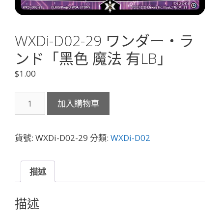
WXDi-D02-29 ワンダー・ラ
ンド「黑色 魔法 有LB」
$
1.00
WXDi-
加入購物車
D02-
29
ワ
貨號:
WXDi-D02-29
分類:
WXDi-D02
ン
ダ
ー・
描述
ラ
ン
描述
ド