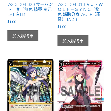
WXDi-D04-020 サーバン
WXDi-D04-010 ＶＪ．Ｗ
ト ＃「無色 精靈 奏元
ＯＬＦ－ＳＹＮＣ「綠
LV1 有LB」
色 輔助分身 WOLF（羅
羅） LV2 」
$
1.00
$
1.00
加入購物車
加入購物車