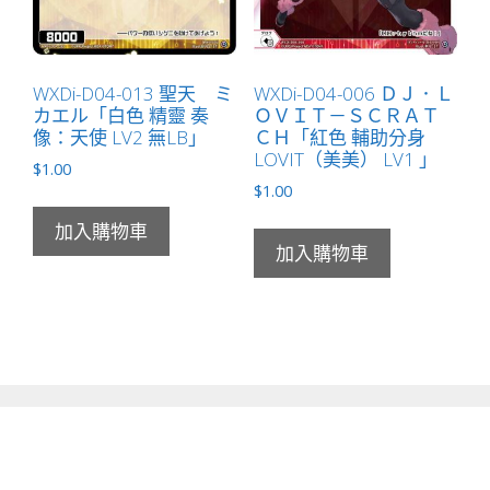
WXDi-D04-013 聖天 ミ
WXDi-D04-006 ＤＪ．Ｌ
カエル「白色 精靈 奏
ＯＶＩＴ－ＳＣＲＡＴ
像：天使 LV2 無LB」
ＣＨ「紅色 輔助分身
LOVIT（美美） LV1 」
$
1.00
$
1.00
加入購物車
加入購物車