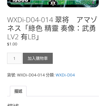
WXDi-D04-014 翠将 アマゾ
ネス「綠色 精靈 奏像：武勇
LV2 有LB」
$
1.00
WXDi-
加入購物車
D04-
014
翠
貨號:
WXDi-D04-014
分類:
WXDi-D04
将
ア
マ
描述
ゾ
ネ