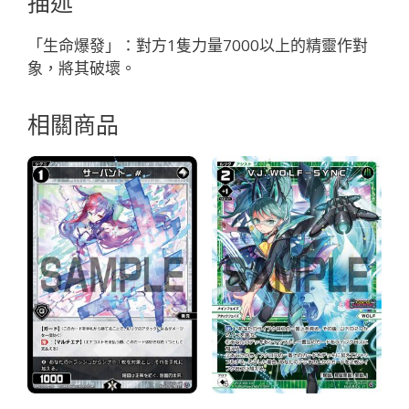
描述
ス
「綠
「生命爆發」：對方1隻力量7000以上的精靈作對
色
象，將其破壞。
精
靈
相關商品
奏
像：
武
勇
LV2
有
LB」
數
量