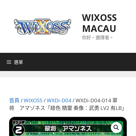
跳
至
WIXOSS
主
MACAU
要
內
你好。選擇者。
容
選單
首頁
/
WIXOSS
/
WXDi-D04
/ WXDi-D04-014 翠
将 アマゾネス「綠色 精靈 奏像：武勇 LV2 有LB」