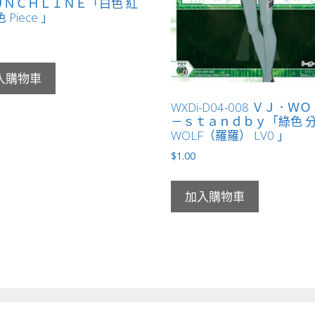
ＵＮＣＨＬＩＮＥ「白色 紅
 Piece 」
入購物車
WXDi-D04-008 ＶＪ．Ｗ
－ｓｔａｎｄｂｙ「綠色 
WOLF（羅羅） LV0 」
$
1.00
加入購物車