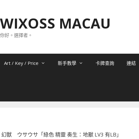
WIXOSS MACAU
你好。選擇者。
Art / Key / Price
新手教學
卡牌查詢
連結
-017 幻獣 ウサウサ「綠色 精靈 奏生：地獸 LV3 有LB」