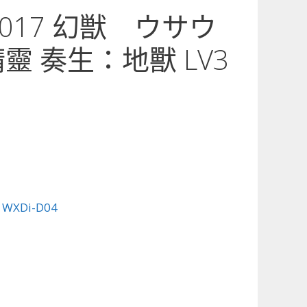
4-017 幻獣 ウサウ
靈 奏生：地獸 LV3
:
WXDi-D04