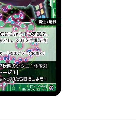
色
精
靈
奏
生：
地
獸
LV3
有
LB」
數
量