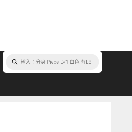
Products
search