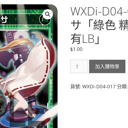
WXDi-D0
サ「綠色 精
有LB」
$
1.00
WXDi-
加入購物車
D04-
017
幻
貨號:
WXDi-D04-017
分類
獣
ウ
サ
ウ
サ
「綠