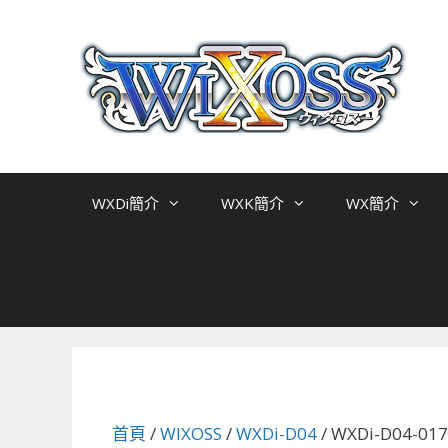
跳
至
主
要
內
容
WXDi簡介
WXK簡介
WX簡介
首頁
/
WIXOSS
/
WXDi-D04
/ WXDi-D04