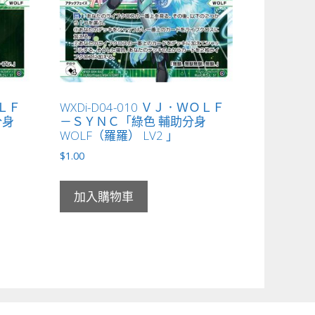
ＯＬＦ
WXDi-D04-010 ＶＪ．ＷＯＬＦ
分身
－ＳＹＮＣ「綠色 輔助分身
WOLF（羅羅） LV2 」
$
1.00
加入購物車