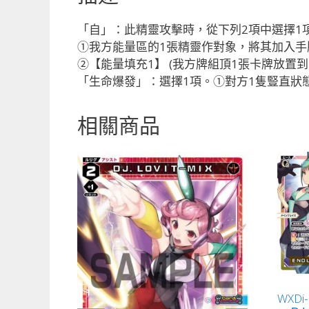
「自」：此精靈攻擊時，從下列2項中選擇1
①我方能量區的1張精靈作對象，將其加入手
②【能量填充1】 (我方牌組頂1張卡牌放置到
「生命爆發」：選擇1項。①對方1隻豎直狀
相關商品
WXD