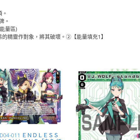
項。
牌。
能量區)
態的精靈作對象，將其破壞。②【能量填充1】
i-D04-011 ＥＮＤＬＥＳＳ