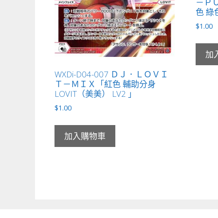
－Ｐ
色 綠色
$
1.00
加
WXDi-D04-007 ＤＪ．ＬＯＶＩ
Ｔ－ＭＩＸ「紅色 輔助分身
LOVIT（美美） LV2 」
$
1.00
加入購物車