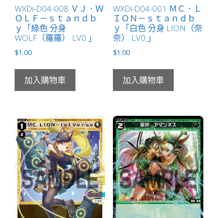
LB」
WXDi-D04-008 ＶＪ．Ｗ
WXDi-D04-001 ＭＣ．Ｌ
ＯＬＦ－ｓｔａｎｄｂ
ＩＯＮ－ｓｔａｎｄｂ
數
ｙ「綠色 分身
ｙ「白色 分身 LION（奈
量
WOLF（羅羅） LV0 」
奈） LV0 」
$
1.00
$
1.00
加入購物車
加入購物車