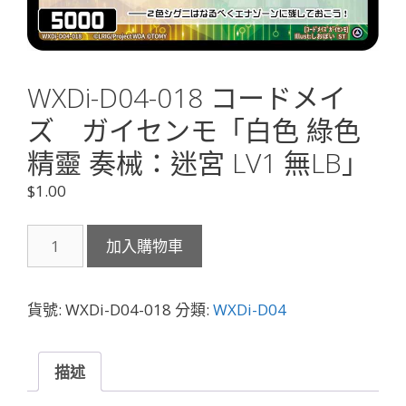
WXDi-D04-018 コードメイ
ズ ガイセンモ「白色 綠色
精靈 奏械：迷宮 LV1 無LB」
$
1.00
WXDi-
加入購物車
D04-
018
コ
貨號:
WXDi-D04-018
分類:
WXDi-D04
ー
ド
メ
描述
イ