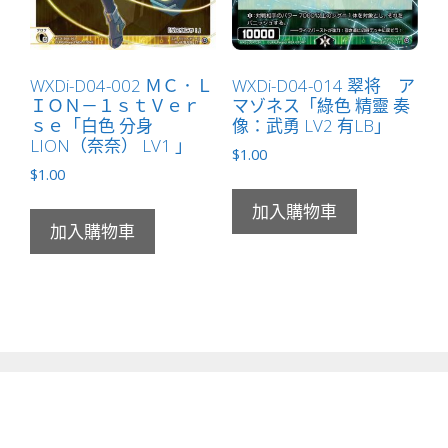
WXDi-D04-002 ＭＣ．Ｌ
WXDi-D04-014 翠将 ア
ＩＯＮ－１ｓｔＶｅｒ
マゾネス「綠色 精靈 奏
ｓｅ「白色 分身
像：武勇 LV2 有LB」
LION（奈奈） LV1 」
$
1.00
$
1.00
加入購物車
加入購物車