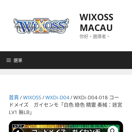
跳
至
WIXOSS
主
MACAU
要
內
你好。選擇者。
容
選單
首頁
/
WIXOSS
/
WXDi-D04
/ WXDi-D04-018 コー
ドメイズ ガイセンモ「白色 綠色 精靈 奏械：迷宮
LV1 無LB」