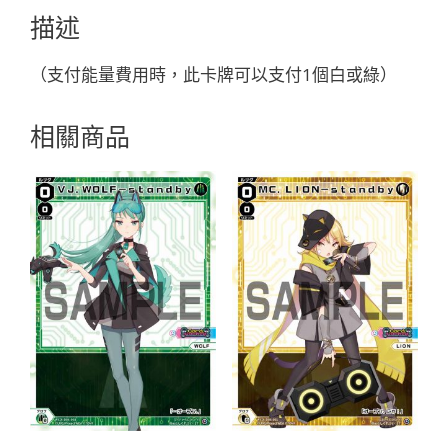
ズ
描述
ガ
イ
（支付能量費用時，此卡牌可以支付1個白或綠）
セ
ン
相關商品
モ
「白
色
綠
色
精
靈
奏
械：
迷
宮
LV1
無