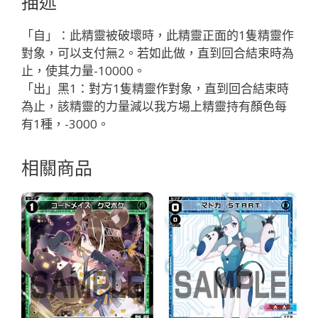
描述
ブ
ト
「自」：此精靈被破壞時，此精靈正面的1隻精靈作
「黑
對象，可以支付無2。若如此做，直到回合結束時為
色
止，使其力量-10000。
精
「出」黑1：對方1隻精靈作對象，直到回合結束時
靈
為止，該精靈的力量減以我方場上精靈持有顏色每
奏
有1種，-3000。
武：
毒
相關商品
牙
LV3
無
LB」
數
量