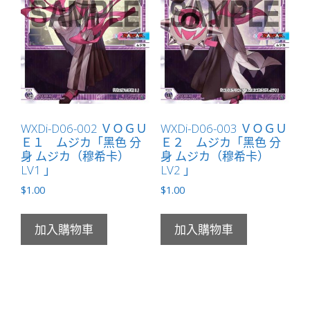
WXDi-D06-002 ＶＯＧＵ
WXDi-D06-003 ＶＯＧＵ
Ｅ１ ムジカ「黑色 分
Ｅ２ ムジカ「黑色 分
身 ムジカ（穆希卡）
身 ムジカ（穆希卡）
LV1 」
LV2 」
$
1.00
$
1.00
加入購物車
加入購物車