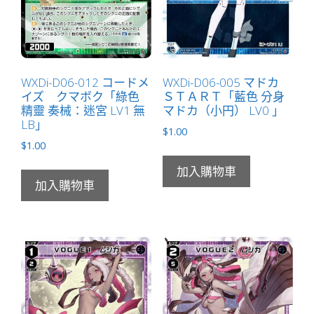
WXDi-D06-012 コードメ
WXDi-D06-005 マドカ
イズ クマボク「綠色
ＳＴＡＲＴ「藍色 分身
精靈 奏械：迷宮 LV1 無
マドカ（小円） LV0 」
LB」
$
1.00
$
1.00
加入購物車
加入購物車