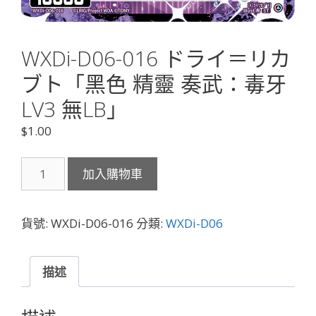
WXDi-D06-016 ドライ＝リカ
ブト「黑色 精靈 奏武：毒牙
LV3 無LB」
$
1.00
WXDi-
加入購物車
D06-
016
ド
貨號:
WXDi-D06-016
分類:
WXDi-D06
ラ
イ
＝
描述
リ
カ