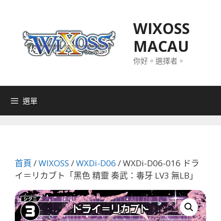
跳
至
WIXOSS
主
MACAU
要
內
你好。選擇者。
容
選單
首頁
/
WIXOSS
/
WXDi-D06
/ WXDi-D06-016 ドラ
イ＝リカブト「黑色 精靈 奏武：毒牙 LV3 無LB」