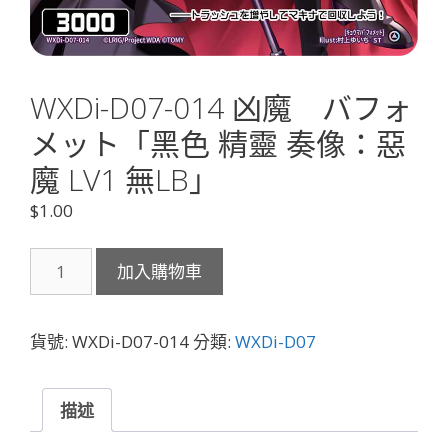
WXDi-D07-014 凶魔 バフォ
メット「黑色 精靈 奏像：惡
魔 LV1 無LB」
$
1.00
WXDi-
加入購物車
D07-
014
凶
貨號:
WXDi-D07-014
分類:
WXDi-D07
魔
バ
フ
描述
ォ