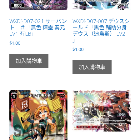
WXDi-D07-021 サーバン
WXDi-D07-007 デウスシ
ト ＃「無色 精靈 奏元
ールド「黑色 輔助分身
LV1 有LB」
デウス（迪烏斯） LV2
」
$
1.00
$
1.00
加入購物車
加入購物車