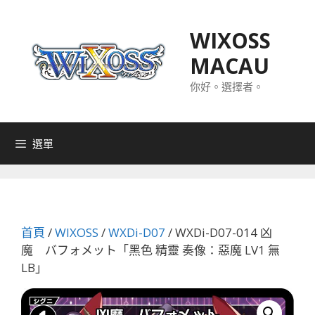
跳
至
WIXOSS
主
MACAU
要
內
你好。選擇者。
容
選單
首頁
/
WIXOSS
/
WXDi-D07
/ WXDi-D07-014 凶
魔 バフォメット「黑色 精靈 奏像：惡魔 LV1 無
LB」