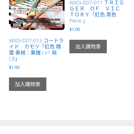
WXDi-D07-011 ＴＲＩＧ
ＧＥＲ ＯＦ ＶＩＣ
ＴＯＲＹ「紅色 黑色
Piece 」
$
1.00
WXDi-D07-013 コードラ
イド カモツ「紅色 精
加入購物車
靈 奏械：乗機 LV1 無
LB」
$
1.00
加入購物車