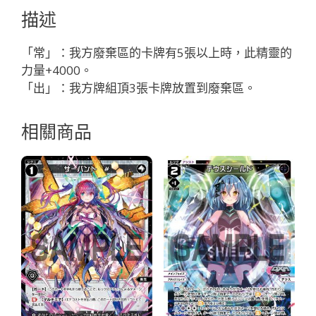
メ
描述
ッ
ト
「常」：我方廢棄區的卡牌有5張以上時，此精靈的
「黑
力量+4000。
色
「出」：我方牌組頂3張卡牌放置到廢棄區。
精
靈
相關商品
奏
像：
惡
魔
LV1
無
LB」
數
量