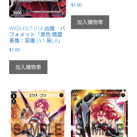
$
1.00
加入購物車
WXDi-D07-014 凶魔 バ
フォメット「黑色 精靈
奏像：惡魔 LV1 無LB」
$
1.00
加入購物車