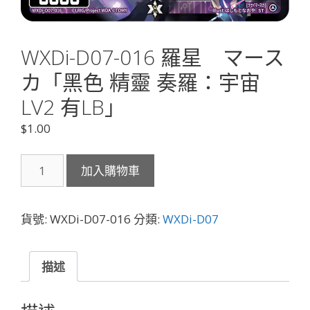
WXDi-D07-016 羅星 マース
カ「黑色 精靈 奏羅：宇宙
LV2 有LB」
$
1.00
WXDi-
加入購物車
D07-
016
羅
貨號:
WXDi-D07-016
分類:
WXDi-D07
星
マ
ー
描述
ス
カ