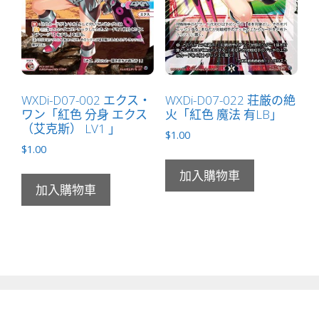
WXDi-D07-002 エクス・
WXDi-D07-022 荘厳の絶
ワン「紅色 分身 エクス
火「紅色 魔法 有LB」
（艾克斯） LV1 」
$
1.00
$
1.00
加入購物車
加入購物車