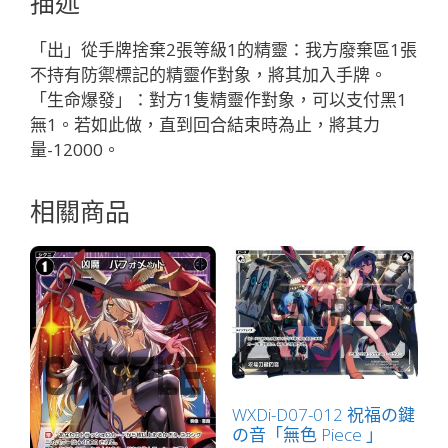
描述
「黑
色
「出」從手牌捨棄2張等級1的精靈：我方廢棄區1張
精
不持有防禦標記的精靈作對象，將其加入手牌。
靈
「生命爆發」：對方1隻精靈作對象，可以支付黑1
奏
無1。若如此做，直到回合結束時為止，將其力
羅：
量-12000。
宇
宙
相關商品
LV2
有
LB」
數
量
WXDi-D07-012 祝福の鍵
の音「無色 Piece 」