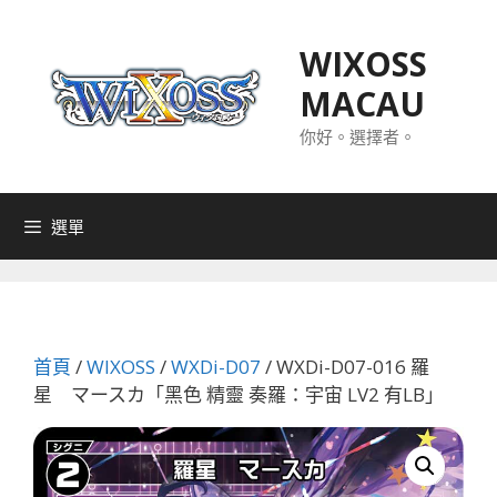
跳
至
WIXOSS
主
MACAU
要
內
你好。選擇者。
容
選單
首頁
/
WIXOSS
/
WXDi-D07
/ WXDi-D07-016 羅
星 マースカ「黑色 精靈 奏羅：宇宙 LV2 有LB」