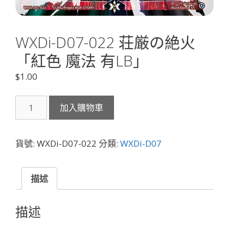
WXDi-D07-022 荘厳の絶火
「紅色 魔法 有LB」
$
1.00
WXDi-
加入購物車
D07-
022
荘
貨號:
WXDi-D07-022
分類:
WXDi-D07
厳
の
絶
描述
火
「紅
描述
色