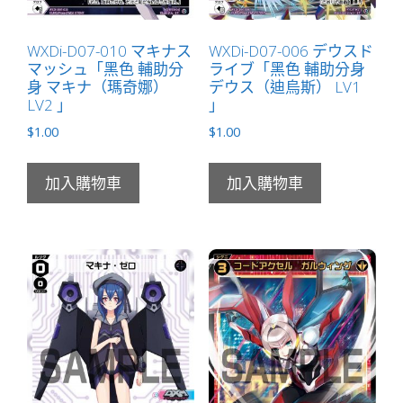
WXDi-D07-010 マキナス
WXDi-D07-006 デウスド
マッシュ「黑色 輔助分
ライブ「黑色 輔助分身
身 マキナ（瑪奇娜）
デウス（迪烏斯） LV1
LV2 」
」
$
1.00
$
1.00
加入購物車
加入購物車