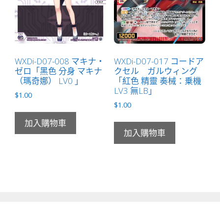
WXDi-D07-008 マキナ・
WXDi-D07-017 コードア
ゼロ「黑色 分身 マキナ
クセル ガルウィング
（瑪奇娜） LV0 」
「紅色 精靈 奏械：乗機
LV3 無LB」
$
1.00
$
1.00
加入購物車
加入購物車