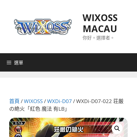
跳
至
WIXOSS
主
MACAU
要
內
你好。選擇者。
容
選單
首頁
/
WIXOSS
/
WXDi-D07
/ WXDi-D07-022 荘厳
の絶火「紅色 魔法 有LB」