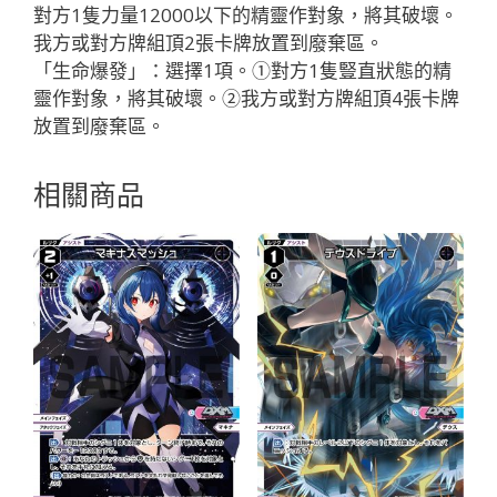
魔
對方1隻力量12000以下的精靈作對象，將其破壞。
法
我方或對方牌組頂2張卡牌放置到廢棄區。
有
「生命爆發」：選擇1項。①對方1隻豎直狀態的精
LB」
靈作對象，將其破壞。②我方或對方牌組頂4張卡牌
數
放置到廢棄區。
量
相關商品