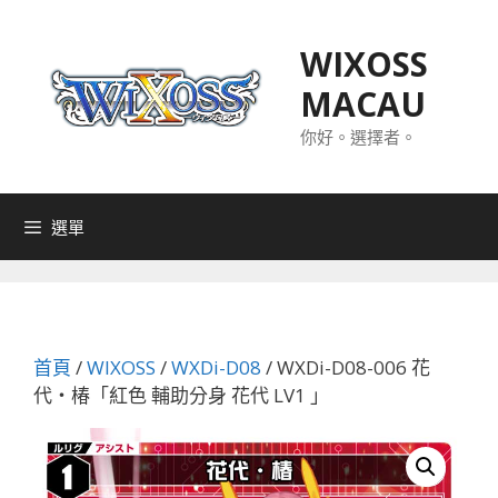
跳
至
WIXOSS
主
MACAU
要
內
你好。選擇者。
容
選單
首頁
/
WIXOSS
/
WXDi-D08
/ WXDi-D08-006 花
代・椿「紅色 輔助分身 花代 LV1 」