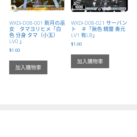
WXDi-D08-001 新月の巫
WXDi-D08-021 サーバン
女 タマヨリヒメ「白
ト ＃「無色 精靈 奏元
色 分身 タマ（小玉）
LV1 有LB」
LV0 」
$
1.00
$
1.00
加入購物車
加入購物車