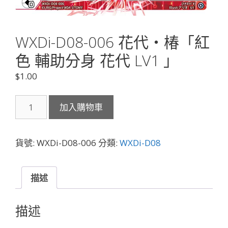
WXDi-D08-006 花代・椿「紅
色 輔助分身 花代 LV1 」
$
1.00
WXDi-
加入購物車
D08-
006
花
貨號:
WXDi-D08-006
分類:
WXDi-D08
代・
椿
「紅
描述
色
輔
描述
助