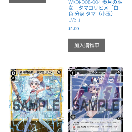
WXDi-D08-004 奏月の巫
女 タマヨリヒメ「白
色 分身 タマ（小玉）
LV3 」
$
1.00
加入購物車