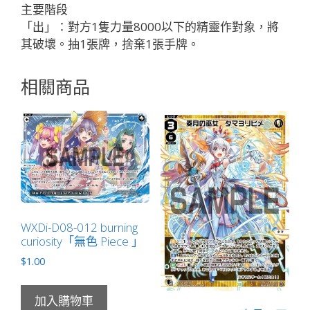
分
主要階段
身
「出」：對方1隻力量8000以下的精靈作對象，將
花
其破壞。抽1張牌，捨棄1張手牌。
代
LV1
相關商品
」
數
量
WXDi-D08-012 burning
curiosity「無色 Piece 」
$
1.00
加入購物車