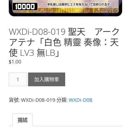
WXDi-D08-019 聖天 アーク
アテナ「白色 精靈 奏像：天
使 LV3 無LB」
$
1.00
WXDi-
加入購物車
D08-
019
聖
貨號:
WXDi-D08-019
分類:
WXDi-D08
天
ア
ー
描述
ク