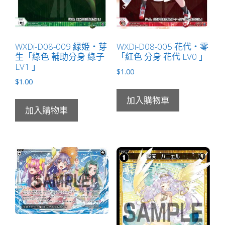
WXDi-D08-009 緑姫・芽
WXDi-D08-005 花代・零
生「綠色 輔助分身 綠子
「紅色 分身 花代 LV0 」
LV1 」
$
1.00
$
1.00
加入購物車
加入購物車