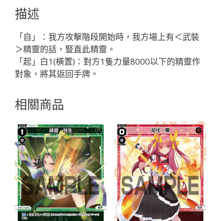
ア
描述
テ
ナ
「自」：我方攻擊階段開始時，我方場上有＜武裝
「白
＞精靈的話，豎直此精靈。
色
「起」白1(橫置)：對方1隻力量8000以下的精靈作
精
對象，將其返回手牌。
靈
奏
相關商品
像：
天
使
LV3
無
LB」
數
量