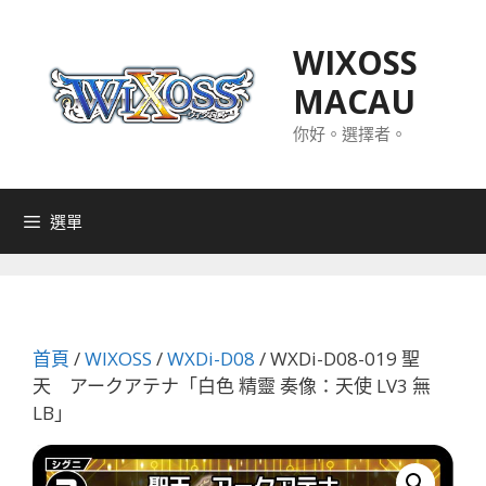
跳
至
WIXOSS
主
MACAU
要
內
你好。選擇者。
容
選單
首頁
/
WIXOSS
/
WXDi-D08
/ WXDi-D08-019 聖
天 アークアテナ「白色 精靈 奏像：天使 LV3 無
LB」