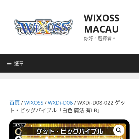
跳
至
WIXOSS
主
MACAU
要
內
你好。選擇者。
容
選單
首頁
/
WIXOSS
/
WXDi-D08
/ WXDi-D08-022 ゲッ
ト・ビッグバイブル「白色 魔法 有LB」