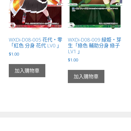
WXDi-D08-005 花代・零
WXDi-D08-009 緑姫・芽
「紅色 分身 花代 LV0 」
生「綠色 輔助分身 綠子
LV1 」
$
1.00
$
1.00
加入購物車
加入購物車