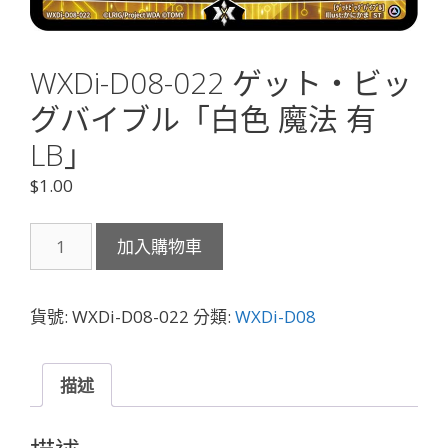
WXDi-D08-022 ゲット・ビッ
グバイブル「白色 魔法 有
LB」
$
1.00
WXDi-
加入購物車
D08-
022
ゲ
貨號:
WXDi-D08-022
分類:
WXDi-D08
ッ
ト・
ビ
描述
ッ
グ