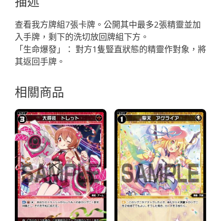
描述
バ
イ
查看我方牌組7張卡牌。公開其中最多2張精靈並加
ブ
入手牌，剩下的洗切放回牌組下方。
ル
「生命爆發」： 對方1隻豎直狀態的精靈作對象，將
「白
其返回手牌。
色
魔
相關商品
法
有
LB」
數
量