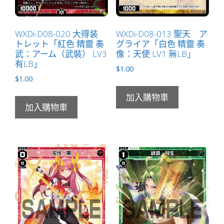
WXDi-D08-020 大得装
WXDi-D08-013 聖天 ア
トレット「紅色 精靈 奏
グライア「白色 精靈 奏
武：アーム（武裝） LV3
像：天使 LV1 無LB」
有LB」
$
1.00
$
1.00
加入購物車
加入購物車