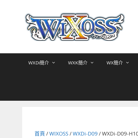
跳
至
主
要
內
容
WXDi簡介
WXK簡介
WX簡介
首頁
/
WIXOSS
/
WXDi-D09
/ WXDi-D09