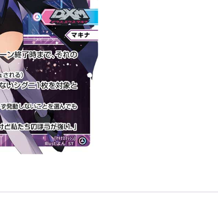
ュ
「黑
色
輔
助
分
身
マ
キ
ナ
（瑪
奇
娜）
LV2
」
數
量