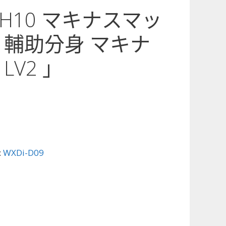
9-H10 マキナスマッ
 輔助分身 マキナ
LV2 」
:
WXDi-D09