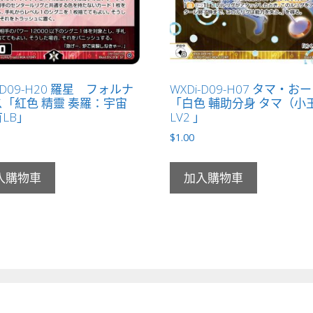
i-D09-H20 羅星 フォルナ
WXDi-D09-H07 タマ・お
「紅色 精靈 奏羅：宇宙
「白色 輔助分身 タマ（小
有LB」
LV2 」
$
1.00
入購物車
加入購物車