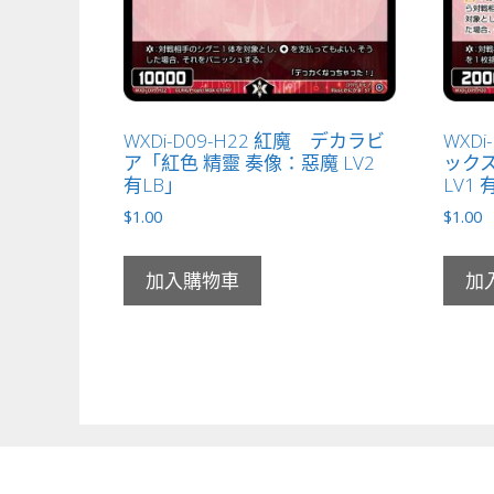
WXDi-D09-H22 紅魔 デカラビ
WXD
ア「紅色 精靈 奏像：惡魔 LV2
ックス
有LB」
LV1 
$
1.00
$
1.00
加入購物車
加