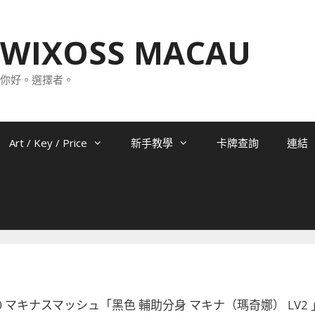
WIXOSS MACAU
你好。選擇者。
Art / Key / Price
新手教學
卡牌查詢
連結
-H10 マキナスマッシュ「黑色 輔助分身 マキナ（瑪奇娜） LV2 