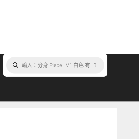
Products
search
」