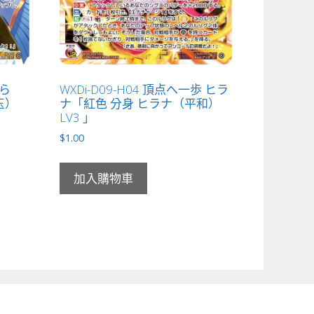
ーら
WXDi-D09-H04 頂点へ一歩 ヒラ
玉）
ナ「紅色 分身 ヒラナ（平和）
LV3 」
$
1.00
加入購物車