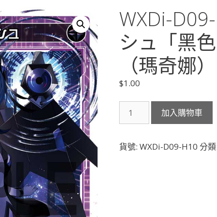
WXDi-D0
シュ「黑色
（瑪奇娜） 
$
1.00
WXDi-
加入購物車
D09-
H10
マ
貨號:
WXDi-D09-H10
分類
キ
ナ
ス
マ
ッ
シ