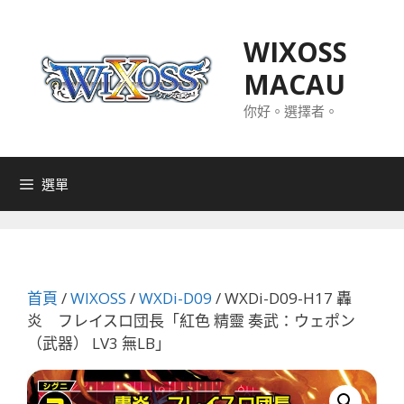
跳
至
WIXOSS
主
MACAU
要
內
你好。選擇者。
容
選單
首頁
/
WIXOSS
/
WXDi-D09
/ WXDi-D09-H17 轟
炎 フレイスロ団長「紅色 精靈 奏武：ウェポン
（武器） LV3 無LB」