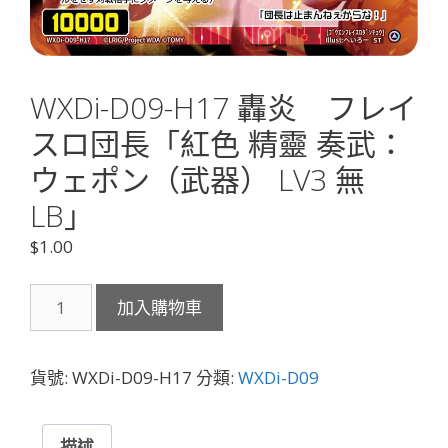
WXDi-D09-H17 轟炎 フレイ
スロ団長「紅色 精靈 奏武：
ウェポン（武器） LV3 無
LB」
$
1.00
WXDi-
加入購物車
D09-
H17
轟
貨號:
WXDi-D09-H17
分類:
WXDi-D09
炎
フ
レ
描述