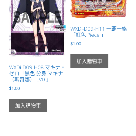
WXDi-D09-H11 一覇一絡
「紅色 Piece 」
$
1.00
加入購物車
WXDi-D09-H08 マキナ・
ゼロ「黑色 分身 マキナ
（瑪奇娜） LV0 」
$
1.00
加入購物車