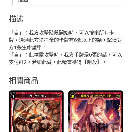
イ
ス
描述
ロ
団
「自」：我方攻擊階段開始時，可以捨棄所有卡
長
牌。通過此方法捨棄的卡牌有6張以上的話，擊潰對
「紅
方1張生命護甲。
色
「自」：此精靈攻擊時，我方手牌是0張的話，可以
精
支付紅2。若如此做，此精靈獲得【暗殺】。
靈
奏
相關商品
武：
ウ
ェ
ポ
ン
（武
器）
LV3