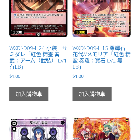
無
LB」
數
量
WXDi-D09-H24 小装 サ
WXDi-D09-H15 羅輝石
ミダレ「紅色 精靈 奏
花代//メモリア「紅色 精
武：アーム（武裝） LV1
靈 奏羅：寶石 LV2 無
有LB」
LB」
$
1.00
$
1.00
加入購物車
加入購物車