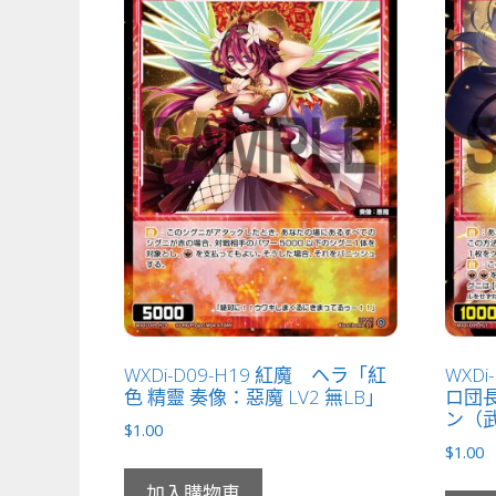
WXDi-D09-H19 紅魔 ヘラ「紅
WXD
色 精靈 奏像：惡魔 LV2 無LB」
ロ団長
ン（武
$
1.00
$
1.00
加入購物車