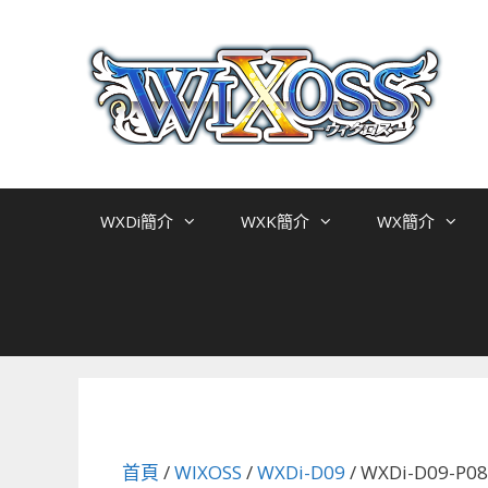
跳
至
主
要
內
容
WXDi簡介
WXK簡介
WX簡介
首頁
/
WIXOSS
/
WXDi-D09
/ WXDi-D09