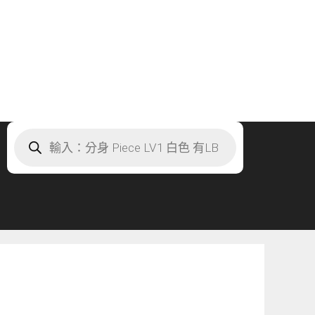
Products
search