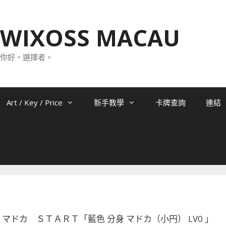
WIXOSS MACAU
你好。選擇者。
Art / Key / Price
新手教學
卡牌查詢
連結
-P08 マドカ ＳＴＡＲＴ「藍色 分身 マドカ（小円） LV0 」