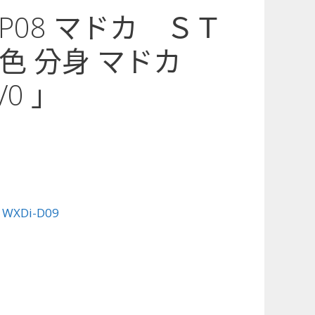
9-P08 マドカ ＳＴ
色 分身 マドカ
0 」
:
WXDi-D09