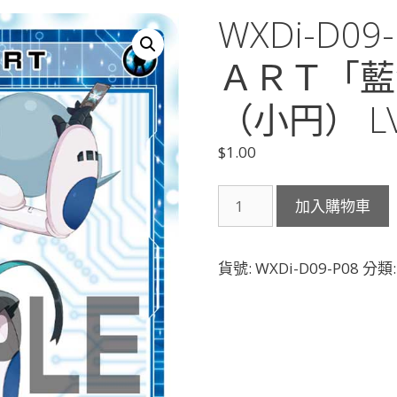
WXDi-D0
ＡＲＴ「藍
（小円） LV
$
1.00
WXDi-
加入購物車
D09-
P08
マ
貨號:
WXDi-D09-P08
分類
ド
カ
Ｓ
Ｔ
Ａ
Ｒ