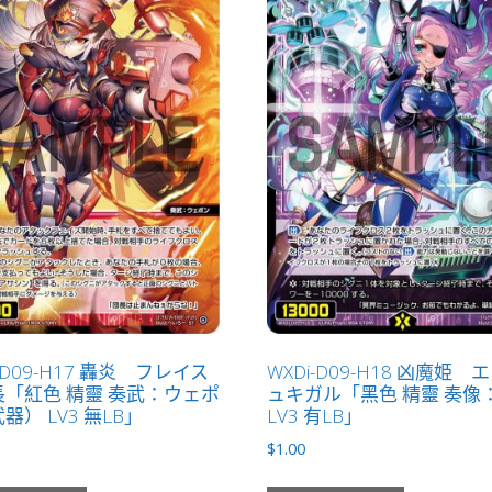
i-D09-H17 轟炎 フレイス
WXDi-D09-H18 凶魔姫 
「紅色 精靈 奏武：ウェポ
ュキガル「黑色 精靈 奏像
器） LV3 無LB」
LV3 有LB」
$
1.00