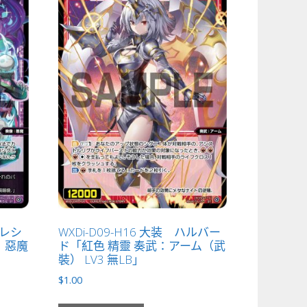
エレシ
WXDi-D09-H16 大装 ハルバー
：惡魔
ド「紅色 精靈 奏武：アーム（武
裝） LV3 無LB」
$
1.00