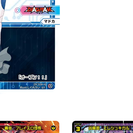
Ｔ
「藍
色
分
身
マ
ド
カ
（小
円）
LV0
」
數
量