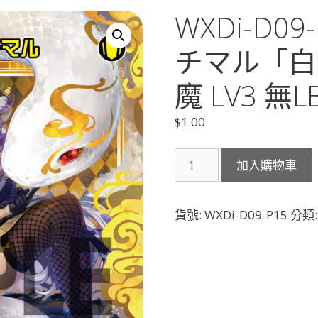
WXDi-D0
チマル「白
魔 LV3 無L
$
1.00
WXDi-
加入購物車
D09-
P15
聖
貨號:
WXDi-D09-P15
分類
魔
姫
オ
ロ
チ
マ