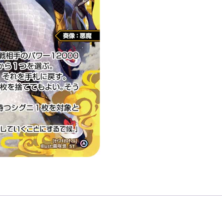
ル
「白
色
精
靈
奏
像：
惡
魔
LV3
無
LB」
數
量