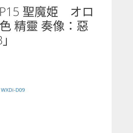
9-P15 聖魔姫 オロ
色 精靈 奏像：惡
B」
:
WXDi-D09