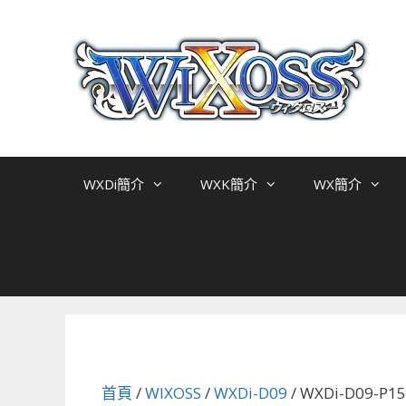
跳
至
主
要
內
容
WXDi簡介
WXK簡介
WX簡介
首頁
/
WIXOSS
/
WXDi-D09
/ WXDi-D09