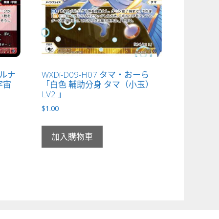
ォルナ
WXDi-D09-H07 タマ・おーら
宇宙
「白色 輔助分身 タマ（小玉）
LV2 」
$
1.00
加入購物車