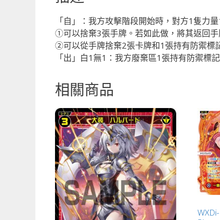
「自」：我方攻擊階段開始時，對方1隻力量1
①可以捨棄3張手牌。若如此做，將其返回手
②可以從手牌捨棄2張卡牌和1張持有防禦標
「出」白1無1：我方廢棄區1張持有防禦標
相關商品
WXD