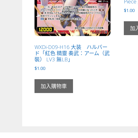
Piece
$
1.00
加
WXDi-D09-H16 大装 ハルバー
ド「紅色 精靈 奏武：アーム（武
裝） LV3 無LB」
$
1.00
加入購物車