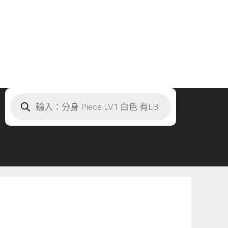
Products
search