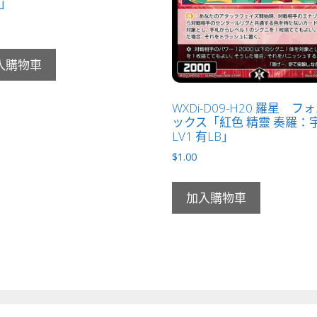
 」
入購物車
WXDi-D09-H20 羅星 フ
ックス「紅色 精靈 奏羅：
LV1 有LB」
$
1.00
加入購物車