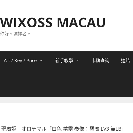
WIXOSS MACAU
你好。選擇者。
Art / Key / Price
新手教學
卡牌查詢
連結
-P15 聖魔姫 オロチマル「白色 精靈 奏像：惡魔 LV3 無LB」