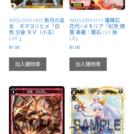
WXDi-D09-H05 新月の巫
WXDi-D09-H15 羅輝石
女 タマヨリヒメ「白
花代//メモリア「紅色 精
色 分身 タマ（小玉）
靈 奏羅：寶石 LV2 無
LV0 」
LB」
$
1.00
$
1.00
加入購物車
加入購物車