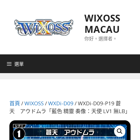
跳
至
WIXOSS
主
MACAU
要
內
你好。選擇者。
容
選單
首頁
/
WIXOSS
/
WXDi-D09
/ WXDi-D09-P19 蒼
天 アウドムラ「藍色 精靈 奏像：天使 LV1 無LB」