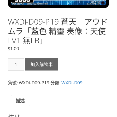
WXDi-D09-P19 蒼天 アウド
ムラ「藍色 精靈 奏像：天使
LV1 無LB」
$
1.00
WXDi-
加入購物車
D09-
P19
蒼
貨號:
WXDi-D09-P19
分類:
WXDi-D09
天
ア
ウ
描述
ド
ム