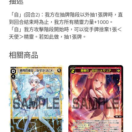
描述
ラ
「藍
「自」(回合2)：我方在抽牌階段以外抽1張牌時，直
色
到回合結束時為止，我方所有精靈力量+1000。
精
「自」我方攻擊階段開始時，可以從手牌捨棄1張＜
靈
天使＞精靈。若如此做，抽1張牌。
奏
像：
相關商品
天
使
LV1
無
LB」
數
量