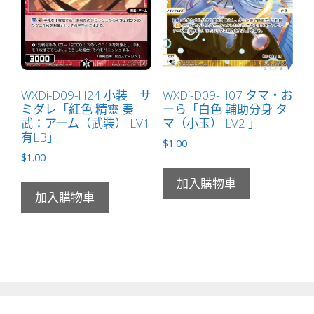
WXDi-D09-H24 小装 サ
WXDi-D09-H07 タマ・お
ミダレ「紅色 精靈 奏
ーら「白色 輔助分身 タ
武：アーム（武裝） LV1
マ（小玉） LV2 」
有LB」
$
1.00
$
1.00
加入購物車
加入購物車