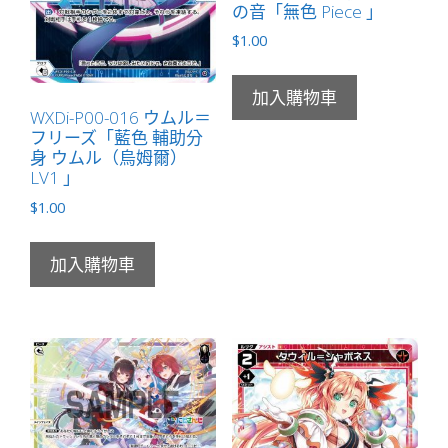
の音「無色 Piece 」
LV3
」
$
1.00
數
量
加入購物車
WXDi-P00-016 ウムル＝
フリーズ「藍色 輔助分
身 ウムル（烏姆爾）
LV1 」
$
1.00
加入購物車