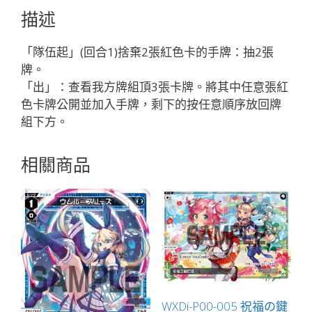
タ
描述
ウ
ィ
「隊伍起」(回合1)捨棄2張紅色卡的手牌：抽2張
ル
牌。
＝
「出」：查看我方牌組頂3張卡牌。將其中任意張紅
ト
色卡牌公開並加入手牌，剩下的按任意順序放回牌
レ
組下方。
「紅
色
相關商品
分
身
タ
ウ
ィ
ル
（塔
維
爾）
WXDi-P00-005 祝福の鍵