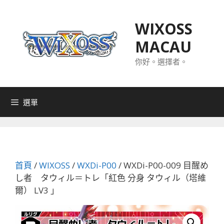
跳
至
WIXOSS
主
MACAU
要
內
你好。選擇者。
容
選單
首頁
/
WIXOSS
/
WXDi-P00
/ WXDi-P00-009 目醒め
し者 タウィル＝トレ「紅色 分身 タウィル（塔維
爾） LV3 」