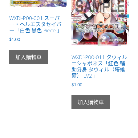
WXDi-P00-001 スーパ
ー・ヘルエスタセイバ
ー「白色 黑色 Piece 」
$
1.00
WXDi-P00-011 タウィル
加入購物車
＝シャボネス「紅色 輔
助分身 タウィル（塔維
爾） LV2 」
$
1.00
加入購物車