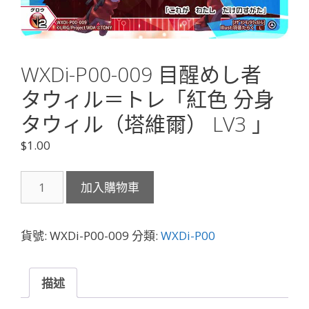
WXDi-P00-009 目醒めし者
タウィル＝トレ「紅色 分身
タウィル（塔維爾） LV3 」
$
1.00
WXDi-
加入購物車
P00-
009
目
貨號:
WXDi-P00-009
分類:
WXDi-P00
醒
め
し
描述
者