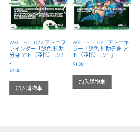
WXDi-P00-022 アト＝フ
WXDi-P00-020 アト＝キ
ァインダー「綠色 輔助
ラー「綠色 輔助分身 ア
分身 アト（亞托） LV2
ト（亞托） LV1 」
」
$
1.00
$
1.00
加入購物車
加入購物車