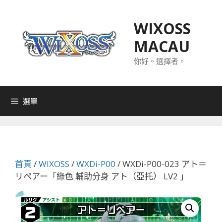
跳
至
WIXOSS
主
MACAU
要
內
你好。選擇者。
容
選單
首頁
/
WIXOSS
/
WXDi-P00
/ WXDi-P00-023 アト＝
リペアー「綠色 輔助分身 アト（亞托） LV2 」