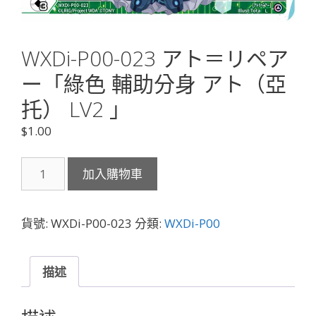
WXDi-P00-023 アト＝リペア
ー「綠色 輔助分身 アト（亞
托） LV2 」
$
1.00
WXDi-
加入購物車
P00-
023
ア
貨號:
WXDi-P00-023
分類:
WXDi-P00
ト
＝
リ
描述
ペ
ア