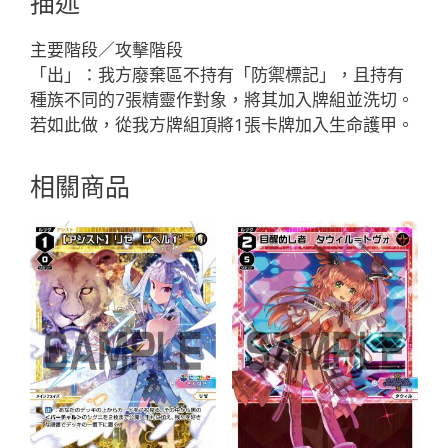
描述
ー
「綠
主要階段／攻擊階段
色
「出」：我方廢棄區不持有「防禦標記」，且持有
輔
種族不同的7張精靈作對象，將其加入牌組並洗切。
助
若如此做，從我方牌組頂將1張卡牌加入生命護甲。
分
身
相關商品
ア
ト
（亞
托）
LV2
」
數
量