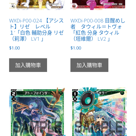
WXDi-P00-024 【アシス
WXDi-P00-008 目醒めし
ト】リゼ レベル
者 タウィル＝トヴォ
１’「白色 輔助分身 リゼ
「紅色 分身 タウィル
（莉澤） LV1 」
（塔維爾） LV2 」
$
1.00
$
1.00
加入購物車
加入購物車