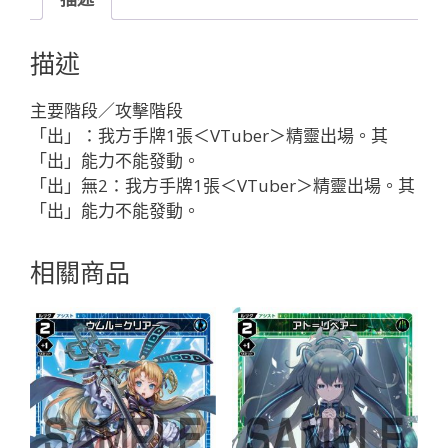
ア
ン
描述
ジ
ュ
主要階段／攻擊階段
レ
「出」：我方手牌1張＜VTuber＞精靈出場。其
ベ
「出」能力不能發動。
ル
「出」無2：我方手牌1張＜VTuber＞精靈出場。其
２’「白
「出」能力不能發動。
色
輔
相關商品
助
分
身
ア
ン
ジ
ュ
（安