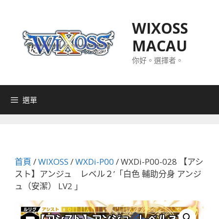
跳
至
WIXOSS
主
MACAU
要
內
你好。選擇者。
容
選單
首頁
/
WIXOSS
/
WXDi-P00
/ WXDi-P00-028 【アシ
スト】アンジュ レベル２’「白色 輔助分身 アンジ
ュ（安潔） LV2 」