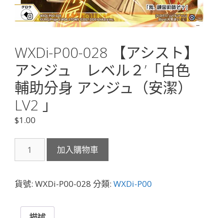
WXDi-P00-028 【アシスト】
アンジュ レベル２’「白色
輔助分身 アンジュ（安潔）
LV2 」
$
1.00
WXDi-
加入購物車
P00-
028
【ア
貨號:
WXDi-P00-028
分類:
WXDi-P00
シ
ス
ト】
描述