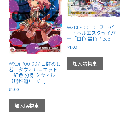
WXDi-P00-001 スーパ
ー・ヘルエスタセイバ
ー「白色 黑色 Piece 」
$
1.00
WXDi-P00-007 目醒めし
加入購物車
者 タウィル＝エット
「紅色 分身 タウィル
（塔維爾） LV1 」
$
1.00
加入購物車