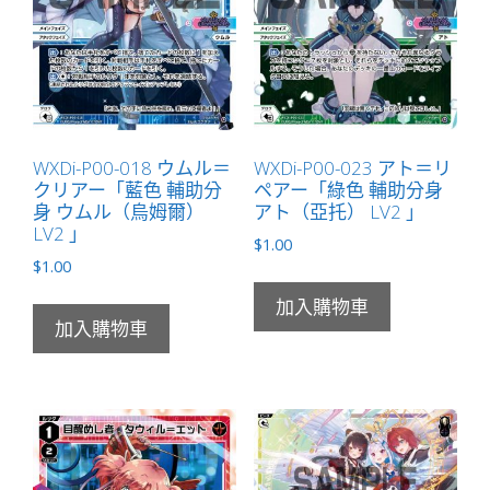
潔）
LV2
」
數
量
WXDi-P00-018 ウムル＝
WXDi-P00-023 アト＝リ
クリアー「藍色 輔助分
ペアー「綠色 輔助分身
身 ウムル（烏姆爾）
アト（亞托） LV2 」
LV2 」
$
1.00
$
1.00
加入購物車
加入購物車