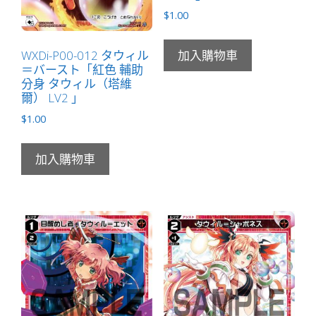
$
1.00
擬）
LV3
有
WXDi-P00-012 タウィル
加入購物車
＝バースト「紅色 輔助
LB」
分身 タウィル（塔維
數
爾） LV2 」
量
$
1.00
加入購物車