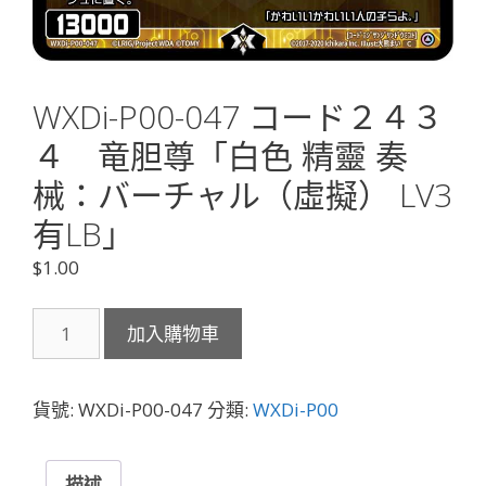
WXDi-P00-047 コード２４３
４ 竜胆尊「白色 精靈 奏
械：バーチャル（虛擬） LV3
有LB」
$
1.00
WXDi-
加入購物車
P00-
047
コ
貨號:
WXDi-P00-047
分類:
WXDi-P00
ー
ド
２
描述