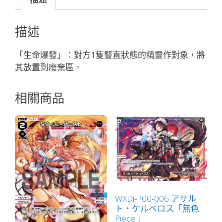
４
３
描述
４
竜
「生命爆發」：對方1隻豎直狀態的精靈作對象，將
胆
其放置到廢棄區。
尊
「白
相關商品
色
精
靈
奏
械：
バ
ー
チ
ャ
WXDi-P00-006 アサル
ト・ケルベロス「無色
ル
Piece 」
（虛