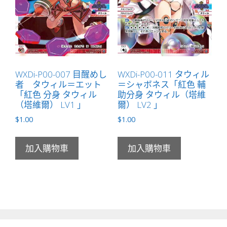
WXDi-P00-007 目醒めし
WXDi-P00-011 タウィル
者 タウィル＝エット
＝シャボネス「紅色 輔
「紅色 分身 タウィル
助分身 タウィル（塔維
（塔維爾） LV1 」
爾） LV2 」
$
1.00
$
1.00
加入購物車
加入購物車