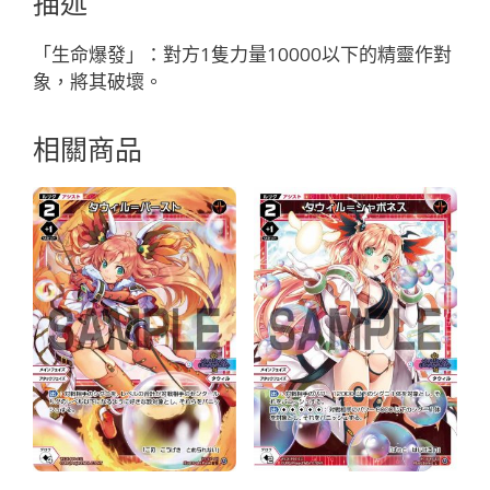
描述
「紅
色
「生命爆發」：對方1隻力量10000以下的精靈作對
精
象，將其破壞。
靈
奏
相關商品
像：
武
勇
LV3
有
LB」
數
量