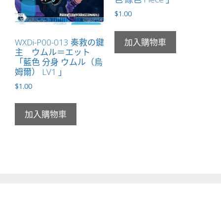
$
1.00
WXDi-P00-013 奏救の鍵
加入購物車
主 ウムル＝エット
「藍色 分身 ウムル（烏
姆爾） LV1 」
$
1.00
加入購物車