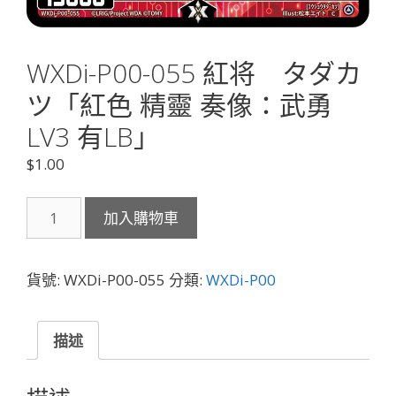
WXDi-P00-055 紅将 タダカ
ツ「紅色 精靈 奏像：武勇
LV3 有LB」
$
1.00
WXDi-
加入購物車
P00-
055
紅
貨號:
WXDi-P00-055
分類:
WXDi-P00
将
タ
ダ
描述
カ
ツ