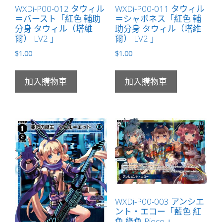
WXDi-P00-012 タウィル
WXDi-P00-011 タウィル
＝バースト「紅色 輔助
＝シャボネス「紅色 輔
分身 タウィル（塔維
助分身 タウィル（塔維
爾） LV2 」
爾） LV2 」
$
1.00
$
1.00
加入購物車
加入購物車
WXDi-P00-003 アンシエ
ント・エコー「藍色 紅
色 綠色 Piece 」