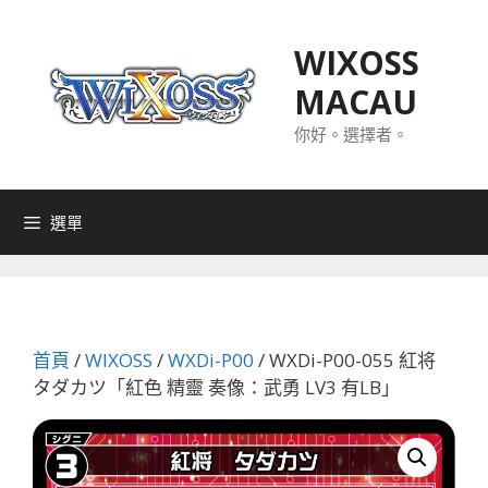
跳
至
WIXOSS
主
MACAU
要
內
你好。選擇者。
容
選單
首頁
/
WIXOSS
/
WXDi-P00
/ WXDi-P00-055 紅将
タダカツ「紅色 精靈 奏像：武勇 LV3 有LB」