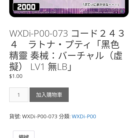
WXDi-P00-073 コード２４３
４ ラトナ・プティ「黑色
精靈 奏械：バーチャル（虛
擬） LV1 無LB」
$
1.00
WXDi-
加入購物車
P00-
073
コ
貨號:
WXDi-P00-073
分類:
WXDi-P00
ー
ド
２
描述