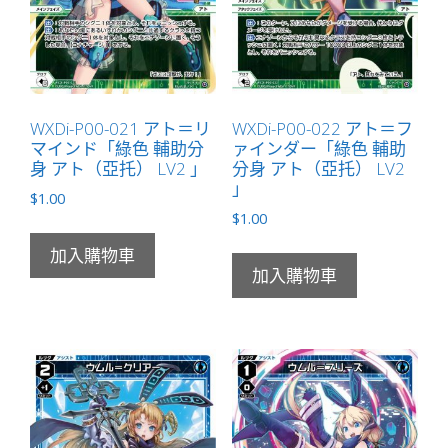
ャ
ル
（虛
擬）
LV1
WXDi-P00-021 アト＝リ
WXDi-P00-022 アト＝フ
マインド「綠色 輔助分
ァインダー「綠色 輔助
無
身 アト（亞托） LV2 」
分身 アト（亞托） LV2
LB」
」
$
1.00
數
$
1.00
量
加入購物車
加入購物車