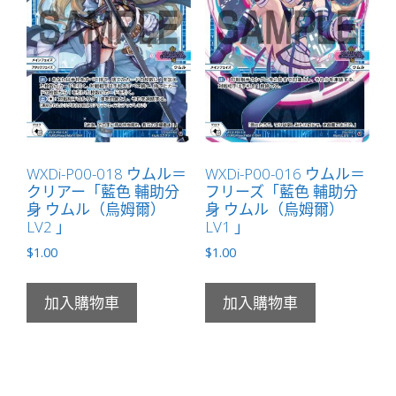
WXDi-P00-018 ウムル＝
WXDi-P00-016 ウムル＝
クリアー「藍色 輔助分
フリーズ「藍色 輔助分
身 ウムル（烏姆爾）
身 ウムル（烏姆爾）
LV2 」
LV1 」
$
1.00
$
1.00
加入購物車
加入購物車