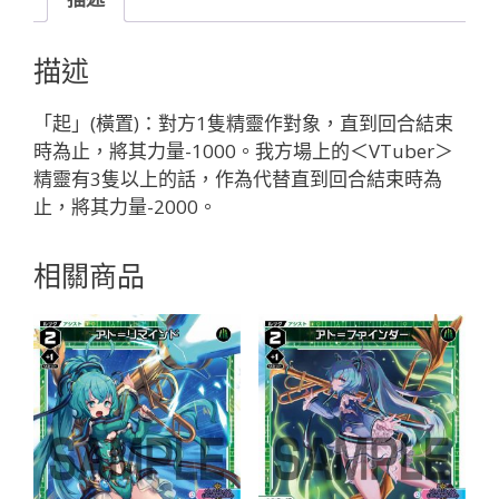
４
３
描述
４
ラ
「起」(橫置)：對方1隻精靈作對象，直到回合結束
ト
時為止，將其力量-1000。我方場上的＜VTuber＞
ナ・
精靈有3隻以上的話，作為代替直到回合結束時為
プ
止，將其力量-2000。
テ
ィ
相關商品
「黑
色
精
靈
奏
械：
バ
ー
チ