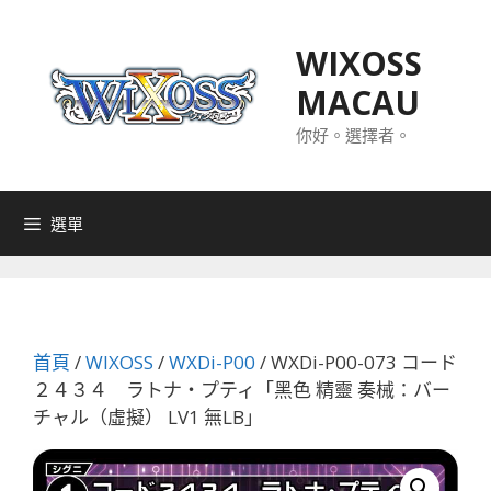
跳
至
WIXOSS
主
MACAU
要
內
你好。選擇者。
容
選單
首頁
/
WIXOSS
/
WXDi-P00
/ WXDi-P00-073 コード
２４３４ ラトナ・プティ「黑色 精靈 奏械：バー
チャル（虛擬） LV1 無LB」