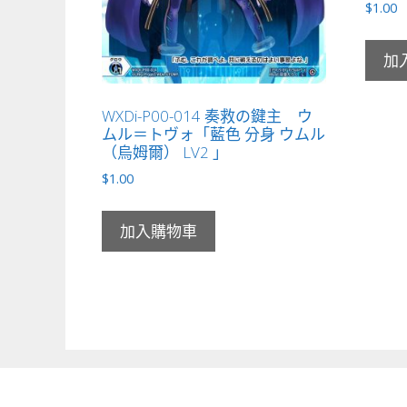
$
1.00
加
WXDi-P00-014 奏救の鍵主 ウ
ムル＝トヴォ「藍色 分身 ウムル
（烏姆爾） LV2 」
$
1.00
加入購物車