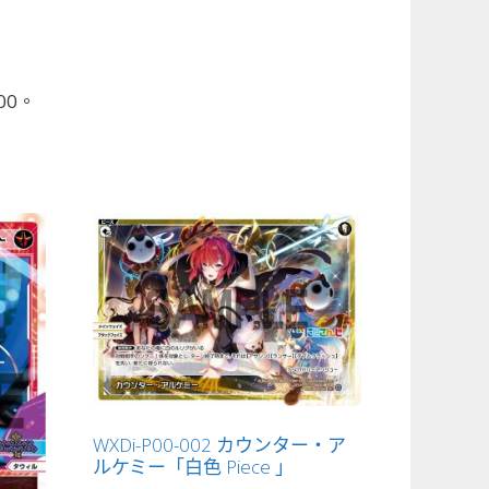
00。
WXDi-P00-002 カウンター・ア
ルケミー「白色 Piece 」