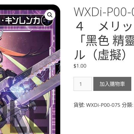
WXDi-P0
４ メリッ
「黑色 精
ル（虛擬） 
$
1.00
WXDi-
加入購物車
P00-
075
コ
貨號:
WXDi-P00-075
分類
ー
ド
２
４