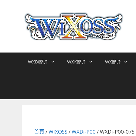
跳
至
主
要
內
容
WXDi簡介
WXK簡介
WX簡介
首頁
/
WIXOSS
/
WXDi-P00
/ WXDi-P0