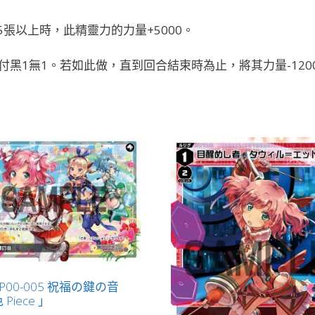
ー
5張以上時，此精靈力的力量+5000。
チ
ャ
黑1無1。若如此做，直到回合結束時為止，將其力量-120
ル
（虛
擬）
LV1
有
LB」
數
量
-P00-005 祝福の鍵の音
Piece 」