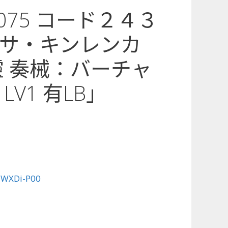
0-075 コード２４３
サ・キンレンカ
靈 奏械：バーチャ
LV1 有LB」
:
WXDi-P00