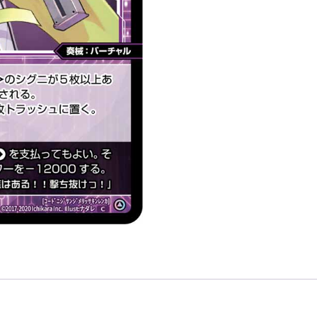
３
４
メ
リ
ッ
サ・
キ
ン
レ
ン
カ
「黑
色
精
靈
奏
械：
バ