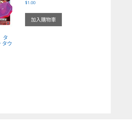
$
1.00
加入購物車
者 タ
 タウ