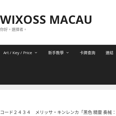
WIXOSS MACAU
你好。選擇者。
Art / Key / Price
新手教學
卡牌查詢
連結
0-075 コード２４３４ メリッサ・キンレンカ「黑色 精靈 奏械