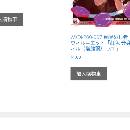
入購物車
WXDi-P00-007 目醒めし
ウィル＝エット「紅色 分身
ィル（塔維爾） LV1 」
$
1.00
加入購物車