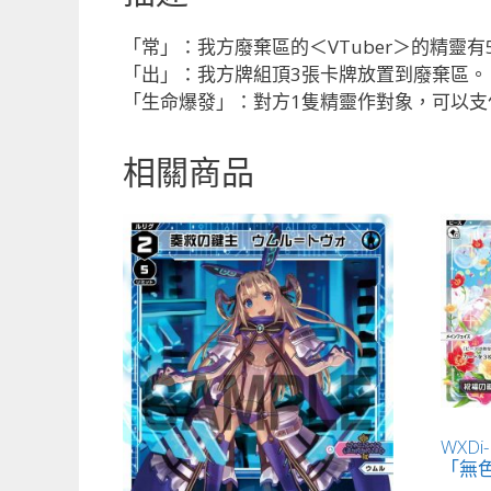
「常」：我方廢棄區的＜VTuber＞的精靈有
「出」：我方牌組頂3張卡牌放置到廢棄區。
「生命爆發」：對方1隻精靈作對象，可以支付
相關商品
WXDi
「無色 