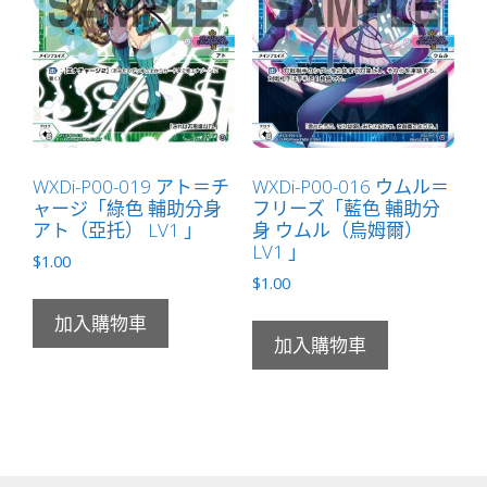
WXDi-P00-019 アト＝チ
WXDi-P00-016 ウムル＝
ャージ「綠色 輔助分身
フリーズ「藍色 輔助分
アト（亞托） LV1 」
身 ウムル（烏姆爾）
LV1 」
$
1.00
$
1.00
加入購物車
加入購物車