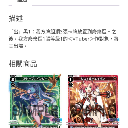
４
３
描述
４
郡
「出」黑1：我方牌組頂3張卡牌放置到廢棄區。之
道
後，我方廢棄區1張等級1的＜VTuber＞作對象，將
美
其出場。
玲
「黑
相關商品
色
精
靈
奏
械：
バ
ー
チ
ャ
ル