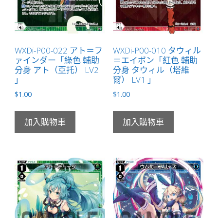
（虛
擬）
LV2
無
WXDi-P00-022 アト＝フ
WXDi-P00-010 タウィル
ァインダー「綠色 輔助
＝エイボン「紅色 輔助
LB」
分身 アト（亞托） LV2
分身 タウィル（塔維
數
」
爾） LV1 」
量
$
1.00
$
1.00
加入購物車
加入購物車