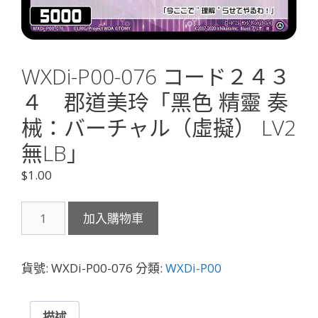
WXDi-P00-076 コード２４３
４ 郡道美玲「黑色 精靈 奏
械：バーチャル（虛擬） LV2
無LB」
$
1.00
WXDi-
加入購物車
P00-
076
コ
貨號:
WXDi-P00-076
分類:
WXDi-P00
ー
ド
２
描述