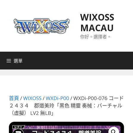
跳
至
WIXOSS
主
MACAU
要
內
你好。選擇者。
容
選單
首頁
/
WIXOSS
/
WXDi-P00
/ WXDi-P00-076 コード
２４３４ 郡道美玲「黑色 精靈 奏械：バーチャル
（虛擬） LV2 無LB」