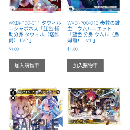
擬）
LV2
有
WXDi-P00-011 タウィル
WXDi-P00-013 奏救の鍵
＝シャボネス「紅色 輔
主 ウムル＝エット
LB」
助分身 タウィル（塔維
「藍色 分身 ウムル（烏
數
爾） LV2 」
姆爾） LV1 」
量
$
1.00
$
1.00
加入購物車
加入購物車