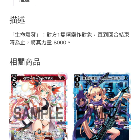
４
３
描述
４
文
「生命爆發」：對方1隻精靈作對象，直到回合結束
野
時為止，將其力量-8000。
環
「黑
相關商品
色
精
靈
奏
械：
バ
ー
チ
ャ
ル
（虛