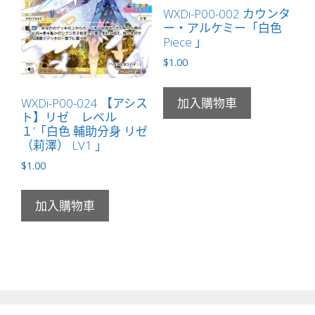
WXDi-P00-002 カウンタ
ー・アルケミー「白色
Piece 」
$
1.00
WXDi-P00-024 【アシス
加入購物車
ト】リゼ レベル
１’「白色 輔助分身 リゼ
（莉澤） LV1 」
$
1.00
加入購物車