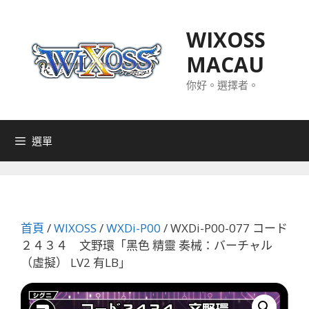
跳
至
WIXOSS
主
MACAU
要
內
你好。選擇者。
容
選單
首頁
/
WIXOSS
/
WXDi-P00
/ WXDi-P00-077 コード
２４３４ 文野環「黑色 精靈 奏械：バーチャル
（虛擬） LV2 有LB」