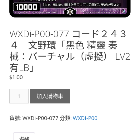
WXDi-P00-077 コード２４３
４ 文野環「黑色 精靈 奏
械：バーチャル（虛擬） LV2
有LB」
$
1.00
WXDi-
加入購物車
P00-
077
コ
貨號:
WXDi-P00-077
分類:
WXDi-P00
ー
ド
２
描述