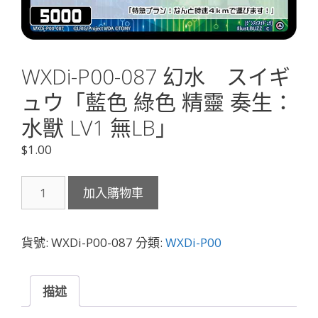
WXDi-P00-087 幻水 スイギ
ュウ「藍色 綠色 精靈 奏生：
水獸 LV1 無LB」
$
1.00
WXDi-
加入購物車
P00-
087
幻
貨號:
WXDi-P00-087
分類:
WXDi-P00
水
ス
イ
描述
ギ