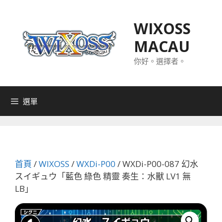
跳
至
WIXOSS
主
MACAU
要
內
你好。選擇者。
容
選單
首頁
/
WIXOSS
/
WXDi-P00
/ WXDi-P00-087 幻水
スイギュウ「藍色 綠色 精靈 奏生：水獸 LV1 無
LB」