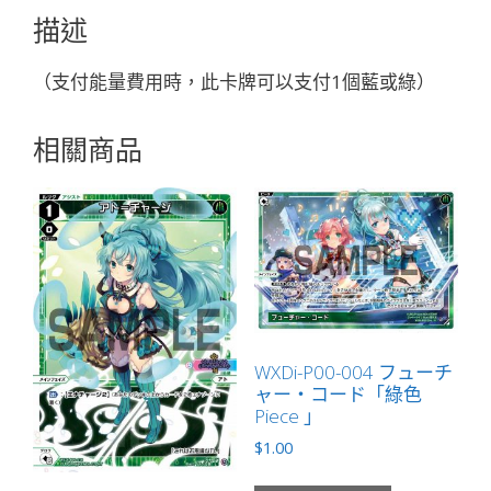
ュ
描述
ウ
「藍
（支付能量費用時，此卡牌可以支付1個藍或綠）
色
綠
相關商品
色
精
靈
奏
生：
水
獸
LV1
無
WXDi-P00-004 フューチ
ャー・コード「綠色
LB」
Piece 」
數
$
1.00
量