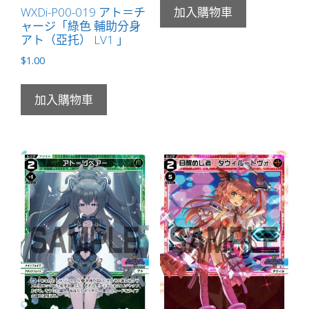
WXDi-P00-019 アト＝チ
加入購物車
ャージ「綠色 輔助分身
アト（亞托） LV1 」
$
1.00
加入購物車