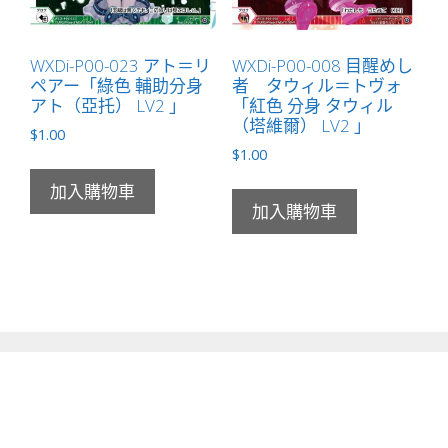
WXDi-P00-023 アト＝リ
WXDi-P00-008 目醒めし
ペアー「綠色 輔助分身
者 タウィル＝トヴォ
アト（亞托） LV2 」
「紅色 分身 タウィル
（塔維爾） LV2 」
$
1.00
$
1.00
加入購物車
加入購物車