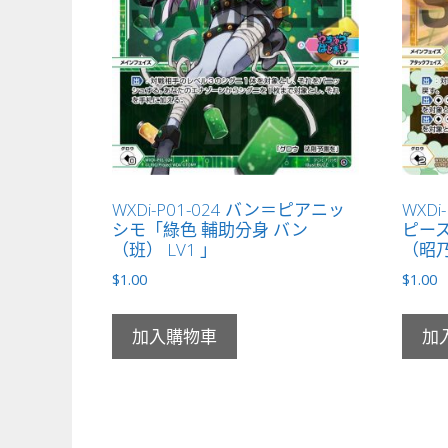
WXDi-P01-024 バン＝ピアニッ
WXDi
シモ「綠色 輔助分身 バン
ピース
（班） LV1 」
（昭乃
$
1.00
$
1.00
加入購物車
加