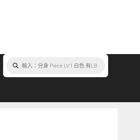
Products
search