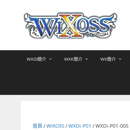
跳
至
主
要
內
容
WXDi簡介
WXK簡介
WX簡介
首頁
/
WIXOSS
/
WXDi-P01
/ WXDi-P01-