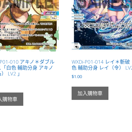
-P01-010 アキノ＊ダブル
WXDi-P01-014 レイ＊斬
「白色 輔助分身 アキノ
色 輔助分身 レイ（令） LV
） LV2 」
$
1.00
加入購物車
入購物車