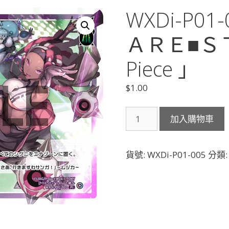
WXDi-P0
ＡＲＥ■Ｓ
Piece 」
$
1.00
WXDi-
加入購物車
P01-
005
Ｎ
貨號:
WXDi-P01-005
分類
Ｉ
Ｇ
Ｈ
Ｔ
Ｍ
Ａ