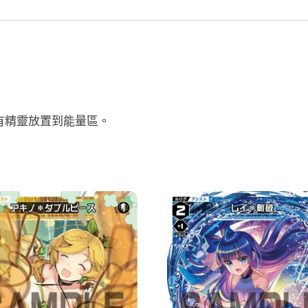
Ｒ
Ｅ
■
Ｓ
Ｔ
Ｅ
Ｐ
有精靈放置到能量區。
「黑
色
綠
色
Piece
」
數
量