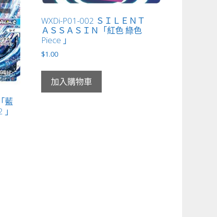
WXDi-P01-002 ＳＩＬＥＮＴ
ＡＳＳＡＳＩＮ「紅色 綠色
Piece 」
$
1.00
加入購物車
破「藍
2 」