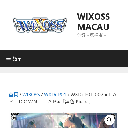
跳
至
WIXOSS
主
MACAU
要
內
你好。選擇者。
容
選單
首頁
/
WIXOSS
/
WXDi-P01
/ WXDi-P01-007 ●ＴＡ
Ｐ ＤＯＷＮ ＴＡＰ●「無色 Piece 」