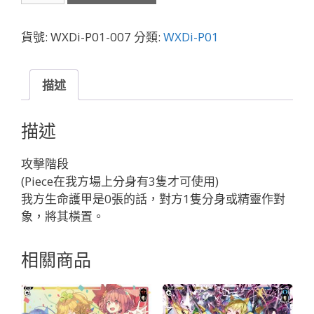
007
●
貨號:
WXDi-P01-007
分類:
WXDi-P01
Ｔ
Ａ
Ｐ
描述
Ｄ
Ｏ
描述
Ｗ
Ｎ
攻擊階段
Ｔ
(Piece在我方場上分身有3隻才可使用)
Ａ
我方生命護甲是0張的話，對方1隻分身或精靈作對
Ｐ
象，將其橫置。
●「無
色
相關商品
Piece
」
數
量