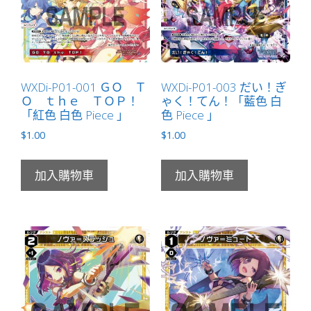
WXDi-P01-001 ＧＯ Ｔ
WXDi-P01-003 だい！ぎ
Ｏ ｔｈｅ ＴＯＰ！
ゃく！てん！「藍色 白
「紅色 白色 Piece 」
色 Piece 」
$
1.00
$
1.00
加入購物車
加入購物車