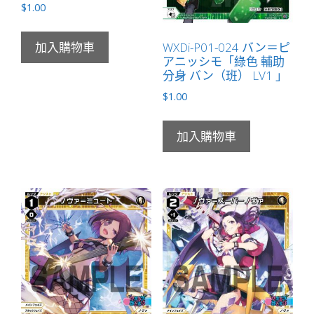
$
1.00
WXDi-P01-024 バン＝ピ
加入購物車
アニッシモ「綠色 輔助
分身 バン（班） LV1 」
$
1.00
加入購物車