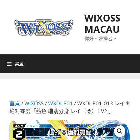
跳
至
WIXOSS
主
MACAU
要
內
你好。選擇者。
容
選單
首頁
/
WIXOSS
/
WXDi-P01
/ WXDi-P01-013 レイ＊
絶対零度「藍色 輔助分身 レイ（令） LV2 」