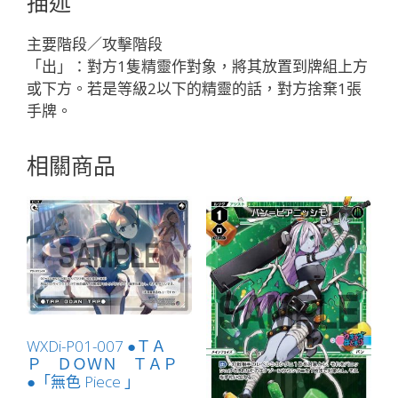
描述
度
「藍
主要階段／攻擊階段
色
「出」：對方1隻精靈作對象，將其放置到牌組上方
輔
或下方。若是等級2以下的精靈的話，對方捨棄1張
助
手牌。
分
身
相關商品
レ
イ
（令）
LV2
」
數
量
WXDi-P01-007 ●ＴＡ
Ｐ ＤＯＷＮ ＴＡＰ
●「無色 Piece 」