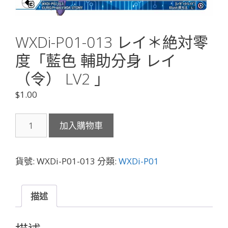
WXDi-P01-013 レイ＊絶対零
度「藍色 輔助分身 レイ
（令） LV2 」
$
1.00
WXDi-
加入購物車
P01-
013
レ
貨號:
WXDi-P01-013
分類:
WXDi-P01
イ
＊
絶
描述
対
零