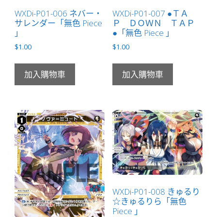
美）
WXDi-P01-006 ネバー・
WXDi-P01-007 ●ＴＡ
サレンダー「無色 Piece
Ｐ ＤＯＷＮ ＴＡＰ
LV2
」
●「無色 Piece 」
」
$
1.00
$
1.00
數
量
加入購物車
加入購物車
WXDi-P01-008 きゅるり
☆きゅるりら「無色
Piece 」