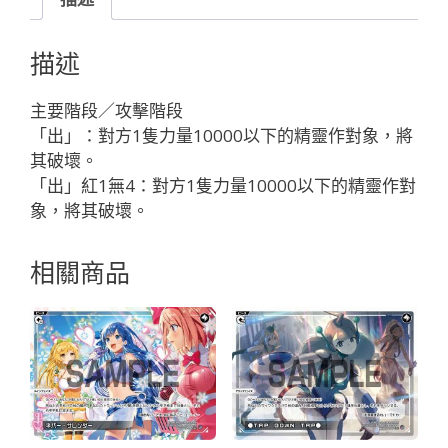
Ｖ
Ｉ
描述
Ｔ
－
主要階段／攻擊階段
Ｂ
「出」：對方1隻力量10000以下的精靈作對象，將
Ｅ
其破壞。
Ａ
「出」紅1無4：對方1隻力量10000以下的精靈作對
Ｔ
象，將其破壞。
Ｊ
Ｕ
相關商品
Ｇ
「紅
色
輔
助
分
身
LOVIT（美