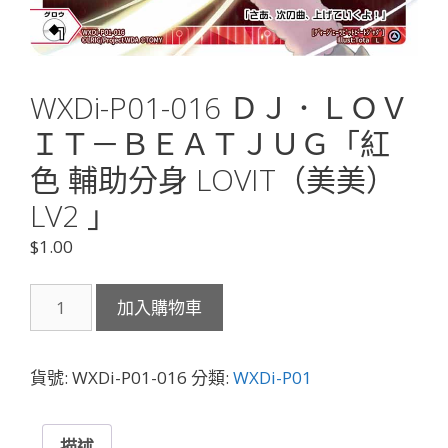
WXDi-P01-016 ＤＪ．ＬＯＶ
ＩＴ－ＢＥＡＴＪＵＧ「紅
色 輔助分身 LOVIT（美美）
LV2 」
$
1.00
WXDi-
加入購物車
P01-
016
Ｄ
貨號:
WXDi-P01-016
分類:
WXDi-P01
Ｊ．
Ｌ
Ｏ
描述