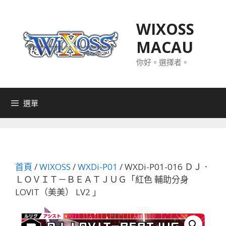
跳
至
WIXOSS
主
MACAU
要
內
你好。選擇者。
容
選單
首頁
/
WIXOSS
/
WXDi-P01
/ WXDi-P01-016 ＤＪ．
ＬＯＶＩＴ－ＢＥＡＴＪＵＧ「紅色 輔助分身
LOVIT（美美） LV2 」