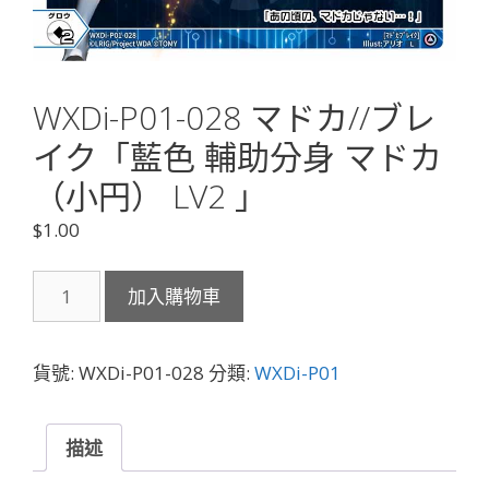
WXDi-P01-028 マドカ//ブレ
イク「藍色 輔助分身 マドカ
（小円） LV2 」
$
1.00
WXDi-
加入購物車
P01-
028
マ
貨號:
WXDi-P01-028
分類:
WXDi-P01
ド
カ//
ブ
描述
レ