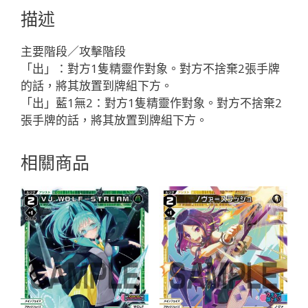
イ
描述
ク
「藍
主要階段／攻擊階段
色
「出」：對方1隻精靈作對象。對方不捨棄2張手牌
輔
的話，將其放置到牌組下方。
助
「出」藍1無2：對方1隻精靈作對象。對方不捨棄2
分
張手牌的話，將其放置到牌組下方。
身
マ
相關商品
ド
カ
（小
円）
LV2
」
數
量