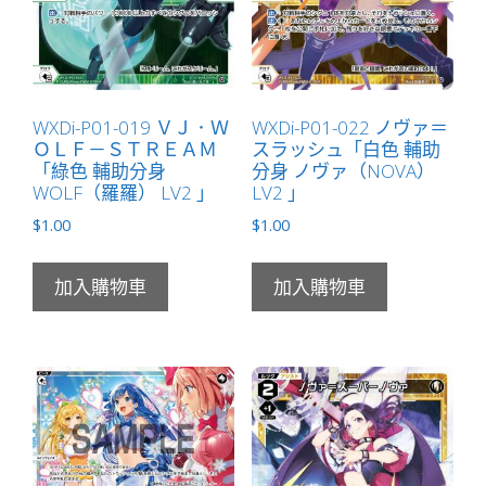
WXDi-P01-019 ＶＪ．Ｗ
WXDi-P01-022 ノヴァ＝
ＯＬＦ－ＳＴＲＥＡＭ
スラッシュ「白色 輔助
「綠色 輔助分身
分身 ノヴァ（NOVA）
WOLF（羅羅） LV2 」
LV2 」
$
1.00
$
1.00
加入購物車
加入購物車