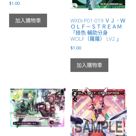
$
1.00
WXDi-P01-019 ＶＪ．Ｗ
加入購物車
ＯＬＦ－ＳＴＲＥＡＭ
「綠色 輔助分身
WOLF（羅羅） LV2 」
$
1.00
加入購物車