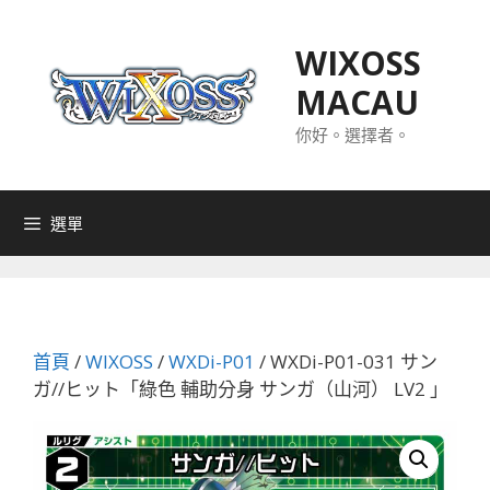
跳
至
WIXOSS
主
MACAU
要
內
你好。選擇者。
容
選單
首頁
/
WIXOSS
/
WXDi-P01
/ WXDi-P01-031 サン
ガ//ヒット「綠色 輔助分身 サンガ（山河） LV2 」