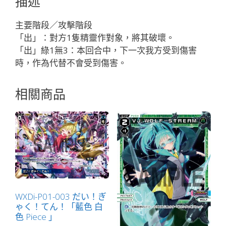
描述
「綠
色
主要階段／攻擊階段
輔
「出」：對方1隻精靈作對象，將其破壞。
助
「出」綠1無3：本回合中，下一次我方受到傷害
分
時，作為代替不會受到傷害。
身
サ
相關商品
ン
ガ
（山
河）
LV2
」
數
量
WXDi-P01-003 だい！ぎ
ゃく！てん！「藍色 白
色 Piece 」