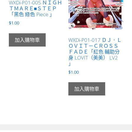
WXDi-P01-005 ＮＩＧＨ
ＴＭＡＲＥ■ＳＴＥＰ
「黑色 綠色 Piece 」
$
1.00
WXDi-P01-017 ＤＪ．Ｌ
加入購物車
ＯＶＩＴ－ＣＲＯＳＳ
ＦＡＤＥ「紅色 輔助分
身 LOVIT（美美） LV2
」
$
1.00
加入購物車