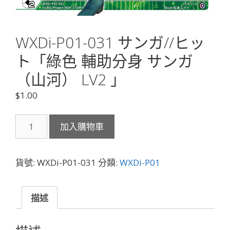
WXDi-P01-031 サンガ//ヒッ
ト「綠色 輔助分身 サンガ
（山河） LV2 」
$
1.00
WXDi-
加入購物車
P01-
031
サ
貨號:
WXDi-P01-031
分類:
WXDi-P01
ン
ガ//
ヒ
描述
ッ
ト