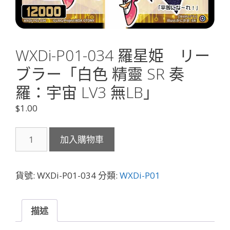
WXDi-P01-034 羅星姫 リー
ブラー「白色 精靈 SR 奏
羅：宇宙 LV3 無LB」
$
1.00
WXDi-
加入購物車
P01-
034
羅
貨號:
WXDi-P01-034
分類:
WXDi-P01
星
姫
リ
描述
ー