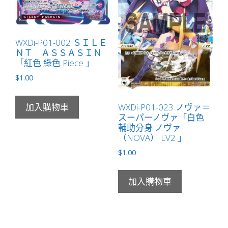
WXDi-P01-002 ＳＩＬＥ
ＮＴ ＡＳＳＡＳＩＮ
「紅色 綠色 Piece 」
$
1.00
WXDi-P01-023 ノヴァ＝
加入購物車
スーパーノヴァ「白色
輔助分身 ノヴァ
（NOVA） LV2 」
$
1.00
加入購物車