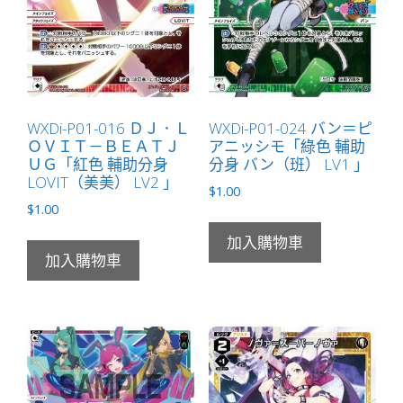
WXDi-P01-016 ＤＪ．Ｌ
WXDi-P01-024 バン＝ピ
ＯＶＩＴ－ＢＥＡＴＪ
アニッシモ「綠色 輔助
ＵＧ「紅色 輔助分身
分身 バン（班） LV1 」
LOVIT（美美） LV2 」
$
1.00
$
1.00
加入購物車
加入購物車