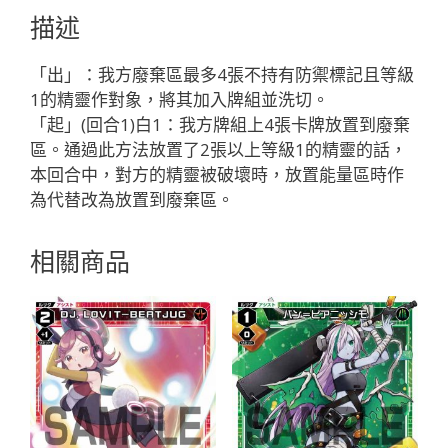
ブ
描述
ラ
ー
「出」：我方廢棄區最多4張不持有防禦標記且等級
「白
1的精靈作對象，將其加入牌組並洗切。
色
「起」(回合1)白1：我方牌組上4張卡牌放置到廢棄
精
區。通過此方法放置了2張以上等級1的精靈的話，
靈
本回合中，對方的精靈被破壞時，放置能量區時作
SR
為代替改為放置到廢棄區。
奏
羅：
相關商品
宇
宙
LV3
無
LB」
數
量