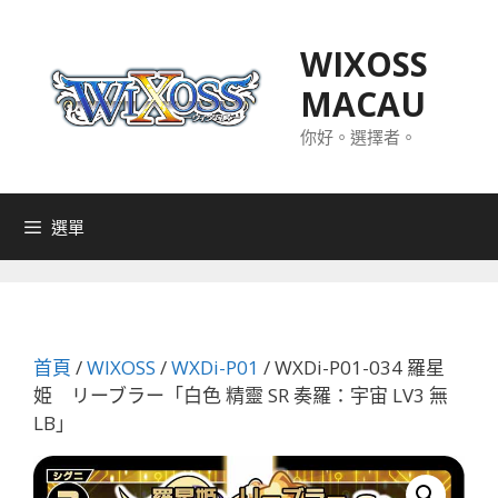
跳
至
WIXOSS
主
MACAU
要
內
你好。選擇者。
容
選單
首頁
/
WIXOSS
/
WXDi-P01
/ WXDi-P01-034 羅星
姫 リーブラー「白色 精靈 SR 奏羅：宇宙 LV3 無
LB」