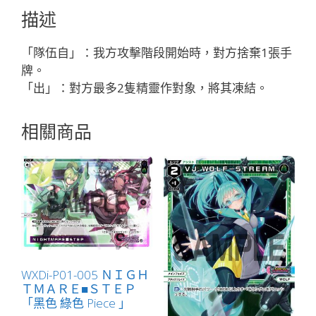
ン
描述
リ
ル
「隊伍自」：我方攻擊階段開始時，對方捨棄1張手
「藍
牌。
色
「出」：對方最多2隻精靈作對象，將其凍結。
精
靈
相關商品
SR
奏
像：
惡
魔
LV3
無
LB」
數
WXDi-P01-005 ＮＩＧＨ
ＴＭＡＲＥ■ＳＴＥＰ
量
「黑色 綠色 Piece 」