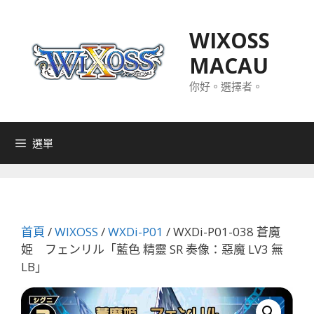
跳
至
WIXOSS
主
MACAU
要
內
你好。選擇者。
容
選單
首頁
/
WIXOSS
/
WXDi-P01
/ WXDi-P01-038 蒼魔
姫 フェンリル「藍色 精靈 SR 奏像：惡魔 LV3 無
LB」