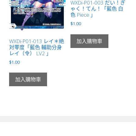
WXDi-P01-003 だい！ぎ
ゃく！てん！「藍色 白
色 Piece 」
$
1.00
WXDi-P01-013 レイ＊絶
加入購物車
対零度「藍色 輔助分身
レイ（令） LV2 」
$
1.00
加入購物車