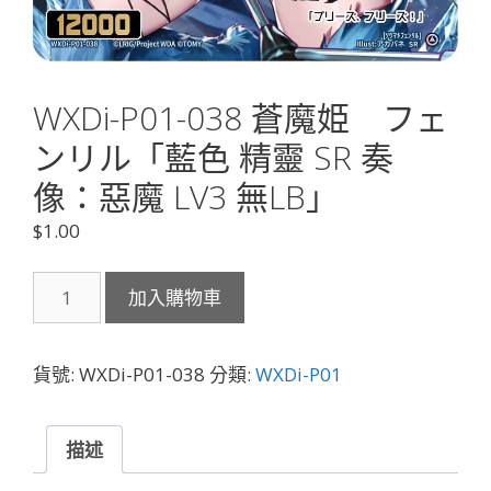
WXDi-P01-038 蒼魔姫 フェ
ンリル「藍色 精靈 SR 奏
像：惡魔 LV3 無LB」
$
1.00
WXDi-
加入購物車
P01-
038
蒼
貨號:
WXDi-P01-038
分類:
WXDi-P01
魔
姫
フ
描述
ェ