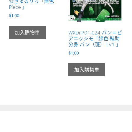
☆きゅるりら「無色
Piece 」
$
1.00
WXDi-P01-024 バン＝ピ
加入購物車
アニッシモ「綠色 輔助
分身 バン（班） LV1 」
$
1.00
加入購物車