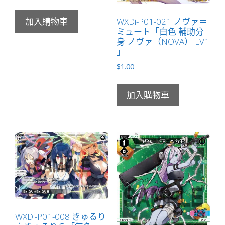
WXDi-P01-021 ノヴァ＝
加入購物車
ミュート「白色 輔助分
身 ノヴァ（NOVA） LV1
」
$
1.00
加入購物車
WXDi-P01-008 きゅるり