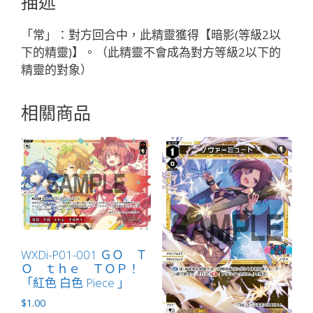
描述
ン
「白
「常」：對方回合中，此精靈獲得【暗影(等級2以
色
下的精靈)】。（此精靈不會成為對方等級2以下的
精
精靈的對象）
靈
奏
相關商品
像：
武
勇
LV1
無
LB」
數
量
WXDi-P01-001 ＧＯ Ｔ
Ｏ ｔｈｅ ＴＯＰ！
「紅色 白色 Piece 」
$
1.00