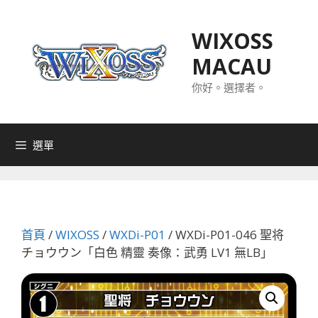
跳
至
WIXOSS
主
MACAU
要
內
你好。選擇者。
容
選單
首頁
/
WIXOSS
/
WXDi-P01
/ WXDi-P01-046 聖将
チョウウン「白色 精靈 奏像：武勇 LV1 無LB」