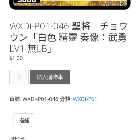
WXDi-P01-046 聖将 チョウ
ウン「白色 精靈 奏像：武勇
LV1 無LB」
$
1.00
WXDi-
加入購物車
P01-
046
聖
貨號:
WXDi-P01-046
分類:
WXDi-P01
将
チ
ョ
描述
ウ
ウ