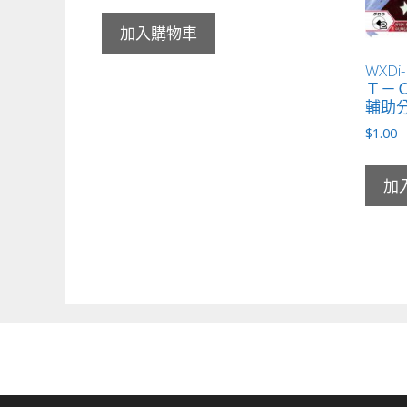
加入購物車
WXDi
Ｔ－
輔助分
$
1.00
加