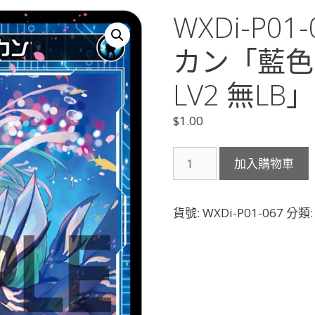
WXDi-P0
カン「藍色
LV2 無LB」
$
1.00
WXDi-
加入購物車
P01-
067
幻
貨號:
WXDi-P01-067
分類
水
シ
ィ
ラ
カ
ン