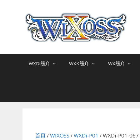
跳
至
主
要
內
容
WXDi簡介
WXK簡介
WX簡介
首頁
/
WIXOSS
/
WXDi-P01
/ WXDi-P01