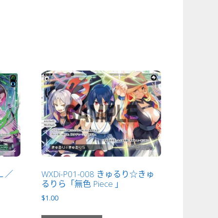
：Ｌ／
WXDi-P01-008 きゅるり☆きゅ
るりら「無色 Piece 」
$
1.00