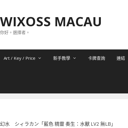
WIXOSS MACAU
你好。選擇者。
Art / Key / Price
新手教學
卡牌查詢
連結
-067 幻水 シィラカン「藍色 精靈 奏生：水獸 LV2 無LB」