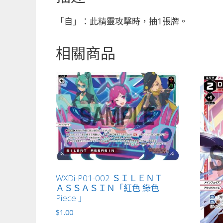
「自」：此精靈攻擊時，抽1張牌。
相關商品
WXDi-P01-002 ＳＩＬＥＮＴ
ＡＳＳＡＳＩＮ「紅色 綠色
Piece 」
$
1.00