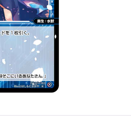
「藍
色
精
靈
奏
生：
水
獸
LV2
無
LB」
數
量