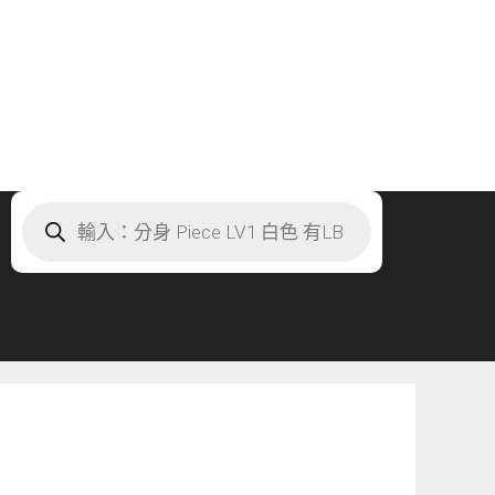
Products
search