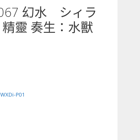
1-067 幻水 シィラ
 精靈 奏生：水獸
:
WXDi-P01