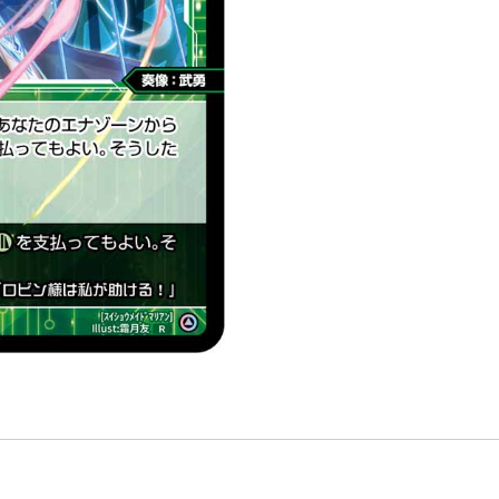
ア
ン
「綠
色
精
靈
奏
像：
武
勇
LV1
有
LB」
數
量