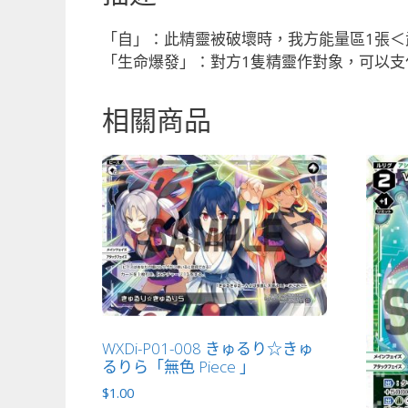
「自」：此精靈被破壞時，我方能量區1張＜
「生命爆發」：對方1隻精靈作對象，可以支
相關商品
WXDi-P01-008 きゅるり☆きゅ
るりら「無色 Piece 」
$
1.00