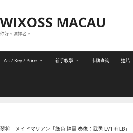
WIXOSS MACAU
你好。選擇者。
Art / Key / Price
新手教學
卡牌查詢
連結
-070 翠将 メイドマリアン「綠色 精靈 奏像：武勇 LV1 有LB」