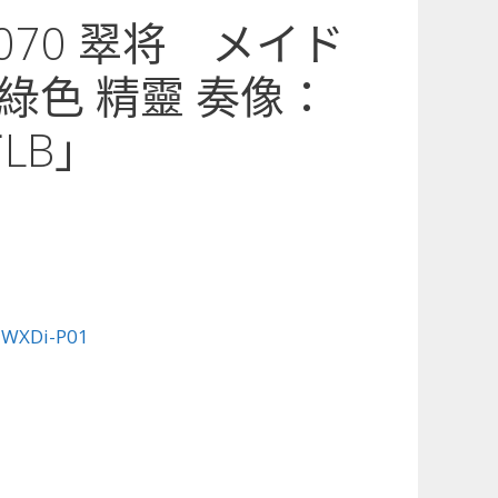
1-070 翠将 メイド
綠色 精靈 奏像：
有LB」
:
WXDi-P01