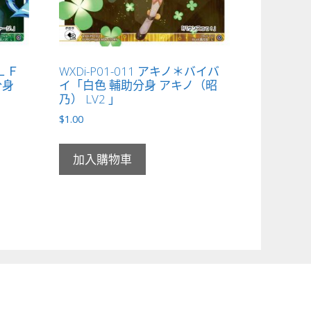
ＯＬＦ
WXDi-P01-011 アキノ＊バイバ
分身
イ「白色 輔助分身 アキノ（昭
乃） LV2 」
$
1.00
加入購物車