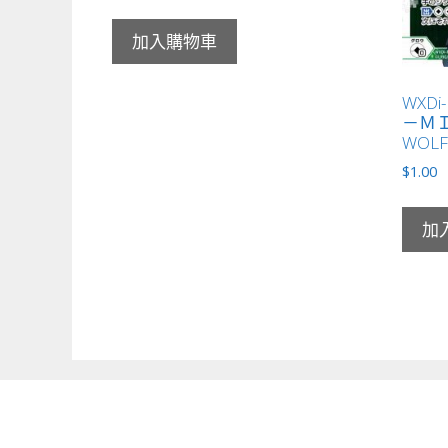
加入購物車
WXDi
－Ｍ
WOL
$
1.00
加