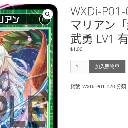
WXDi-P0
マリアン「
武勇 LV1 
$
1.00
WXDi-
加入購物車
P01-
070
翠
貨號:
WXDi-P01-070
分類
将
メ
イ
ド
マ
リ