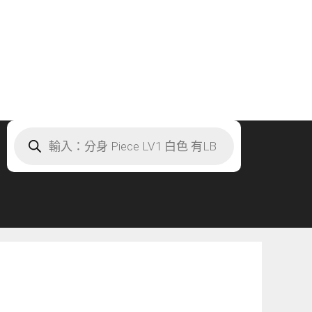
Products
search