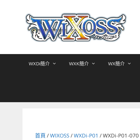
跳
至
主
要
內
容
WXDi簡介
WXK簡介
WX簡介
首頁
/
WIXOSS
/
WXDi-P01
/ WXDi-P01