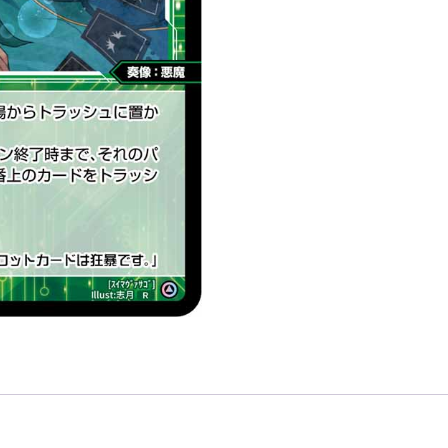
色
精
靈
奏
像：
惡
魔
LV1
無
LB」
數
量