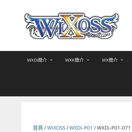
跳
至
主
要
內
容
WXDi簡介
WXK簡介
WX簡介
首頁
/
WIXOSS
/
WXDi-P01
/ WXDi-P01