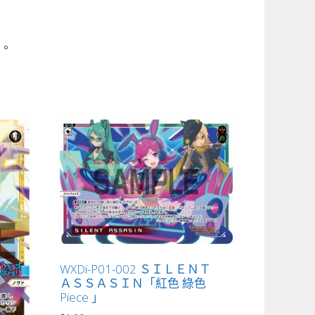
區。
WXDi-P01-002 ＳＩＬＥＮＴ
ＡＳＳＡＳＩＮ「紅色 綠色
Piece 」