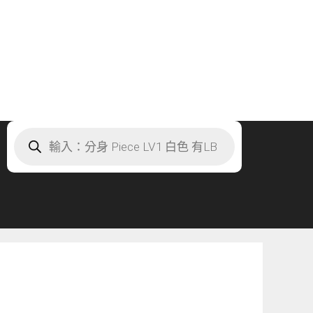
Products
search