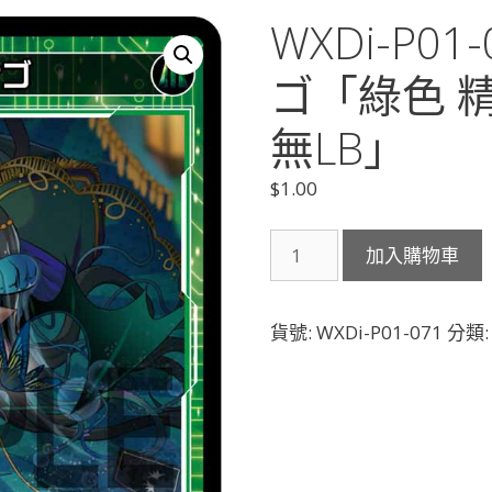
WXDi-P0
ゴ「綠色 精
無LB」
$
1.00
WXDi-
加入購物車
P01-
071
翠
貨號:
WXDi-P01-071
分類
魔
ヴ
ァ
サ
ゴ
「綠