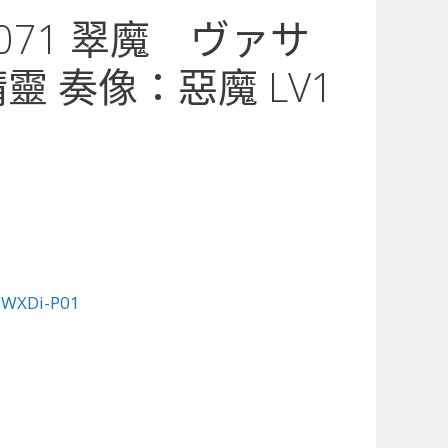
1-071 翠魔 ヴァサ
靈 奏像：惡魔 LV1
:
WXDi-P01