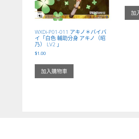
加
WXDi-P01-011 アキノ＊バイバ
イ「白色 輔助分身 アキノ（昭
乃） LV2 」
$
1.00
加入購物車