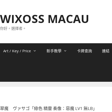
WIXOSS MACAU
你好。選擇者。
Art / Key / Price
新手教學
卡牌查詢
連結
-071 翠魔 ヴァサゴ「綠色 精靈 奏像：惡魔 LV1 無LB」