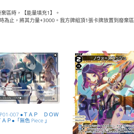
棄區時，【能量填充1】。
時為止，將其力量+3000。我方牌組頂1張卡牌放置到廢棄
-P01-007 ●ＴＡＰ ＤＯＷ
ＡＰ●「無色 Piece 」