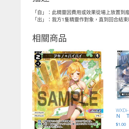
「自」：此精靈因費用或效果從場上放置到廢
「出」：我方1隻精靈作對象，直到回合結束
相關商品
WXDi
Ｎ Ｔ
$
1.00