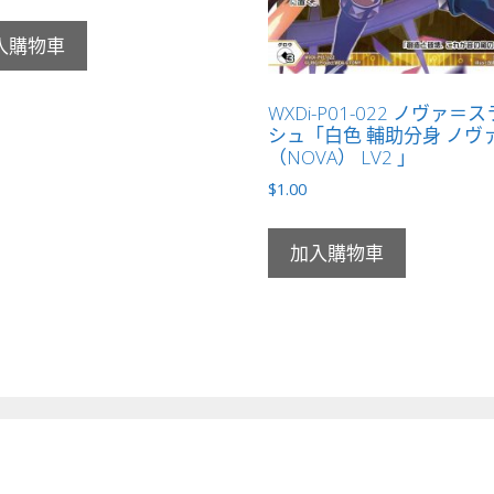
入購物車
WXDi-P01-022 ノヴァ＝
シュ「白色 輔助分身 ノヴ
（NOVA） LV2 」
$
1.00
加入購物車