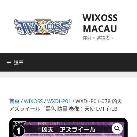
跳
至
WIXOSS
主
MACAU
要
內
你好。選擇者。
容
選單
首頁
/
WIXOSS
/
WXDi-P01
/ WXDi-P01-078 凶天
アズライール「黑色 精靈 奏像：天使 LV1 有LB」