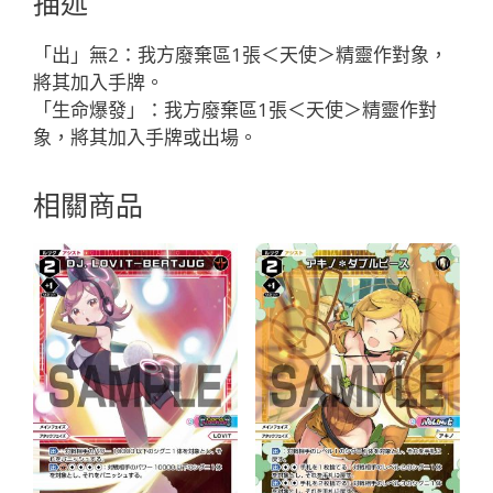
描述
ー
ル
「出」無2：我方廢棄區1張＜天使＞精靈作對象，
「黑
將其加入手牌。
色
「生命爆發」：我方廢棄區1張＜天使＞精靈作對
精
象，將其加入手牌或出場。
靈
奏
相關商品
像：
天
使
LV1
有
LB」
數
量