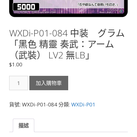
WXDi-P01-084 中装 グラム
「黑色 精靈 奏武：アーム
（武裝） LV2 無LB」
$
1.00
WXDi-
加入購物車
P01-
084
中
貨號:
WXDi-P01-084
分類:
WXDi-P01
装
グ
ラ
描述
ム