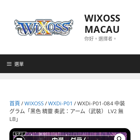
跳
至
WIXOSS
主
MACAU
要
內
你好。選擇者。
容
選單
首頁
/
WIXOSS
/
WXDi-P01
/ WXDi-P01-084 中装
グラム「黑色 精靈 奏武：アーム（武裝） LV2 無
LB」