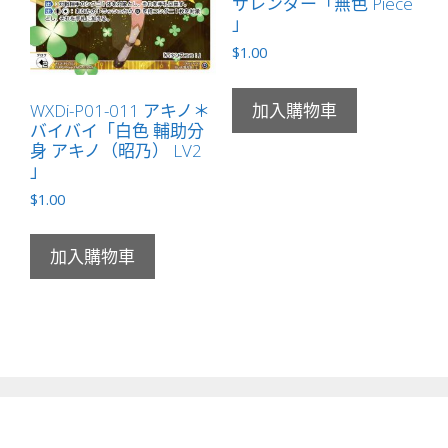
サレンダー「無色 Piece
」
$
1.00
WXDi-P01-011 アキノ＊
加入購物車
バイバイ「白色 輔助分
身 アキノ（昭乃） LV2
」
$
1.00
加入購物車