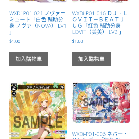
WXDi-P01-021 ノヴァ＝
WXDi-P01-016 ＤＪ．Ｌ
ミュート「白色 輔助分
ＯＶＩＴ－ＢＥＡＴＪ
身 ノヴァ（NOVA） LV1
ＵＧ「紅色 輔助分身
」
LOVIT（美美） LV2 」
$
1.00
$
1.00
加入購物車
加入購物車
WXDi-P01-006 ネバー・