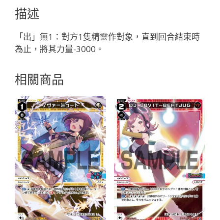
「黑
描述
色
精
「出」無1：對方1隻精靈作對象，直到回合結束時
靈
為止，將其力量-3000。
奏
武：
相關商品
ア
ー
ム
（武
裝）
LV2
無
LB」
數
量