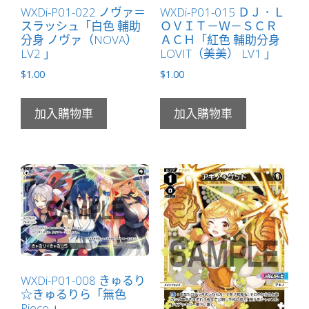
WXDi-P01-022 ノヴァ＝
WXDi-P01-015 ＤＪ．Ｌ
スラッシュ「白色 輔助
ＯＶＩＴ－Ｗ－ＳＣＲ
分身 ノヴァ（NOVA）
ＡＣＨ「紅色 輔助分身
LV2 」
LOVIT（美美） LV1 」
$
1.00
$
1.00
加入購物車
加入購物車
WXDi-P01-008 きゅるり
☆きゅるりら「無色
Piece 」