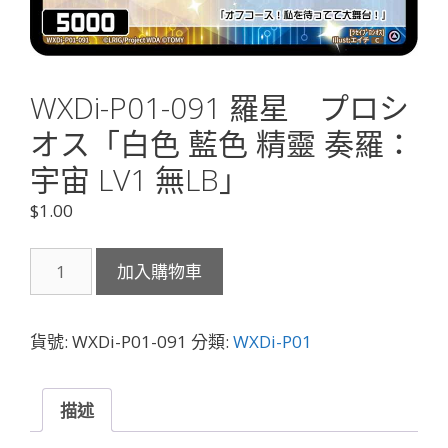
WXDi-P01-091 羅星 プロシ
オス「白色 藍色 精靈 奏羅：
宇宙 LV1 無LB」
$
1.00
WXDi-
加入購物車
P01-
091
羅
貨號:
WXDi-P01-091
分類:
WXDi-P01
星
プ
ロ
描述
シ