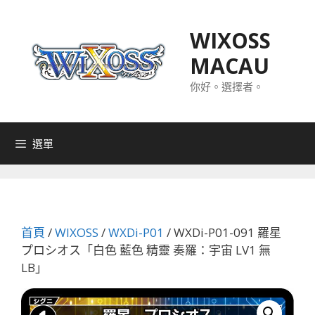
跳
至
WIXOSS
主
MACAU
要
內
你好。選擇者。
容
選單
首頁
/
WIXOSS
/
WXDi-P01
/ WXDi-P01-091 羅星
プロシオス「白色 藍色 精靈 奏羅：宇宙 LV1 無
LB」