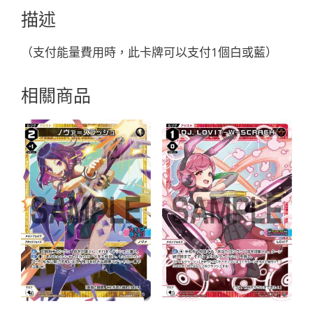
オ
描述
ス
「白
（支付能量費用時，此卡牌可以支付1個白或藍）
色
藍
相關商品
色
精
靈
奏
羅：
宇
宙
LV1
無
LB」
數
量