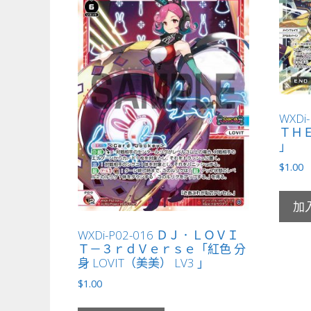
WXD
ＴＨＥ
」
$
1.00
加
WXDi-P02-016 ＤＪ．ＬＯＶＩ
Ｔ－３ｒｄＶｅｒｓｅ「紅色 分
身 LOVIT（美美） LV3 」
$
1.00