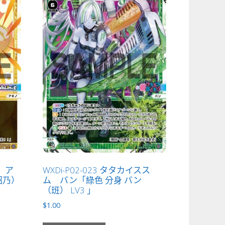
進 ア
WXDi-P02-023 タタカイスス
昭乃）
ム バン「綠色 分身 バン
（班） LV3 」
$
1.00