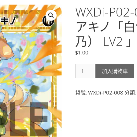
WXDi-P0
アキノ「白
乃） LV2 
$
1.00
WXDi-
加入購物車
P02-
008
輝
貨號:
WXDi-P02-008
分類
き
へ
前
進
ア
キ