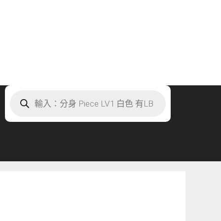
Products
search