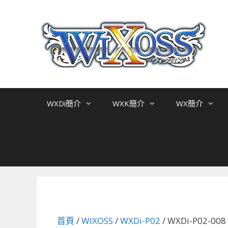
跳
至
主
要
內
容
WXDi簡介
WXK簡介
WX簡介
首頁
/
WIXOSS
/
WXDi-P02
/ WXDi-P02