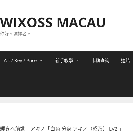
WIXOSS MACAU
你好。選擇者。
Art / Key / Price
新手教學
卡牌查詢
連結
-008 輝きへ前進 アキノ「白色 分身 アキノ（昭乃） LV2 」