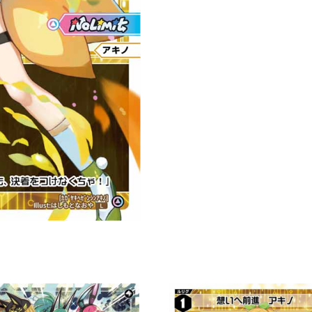
ノ
「白
色
分
身
ア
キ
ノ
（昭
乃）
LV2
」
數
量