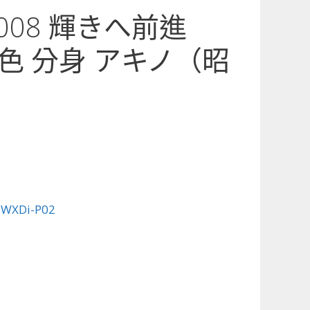
2-008 輝きへ前進
色 分身 アキノ（昭
」
:
WXDi-P02