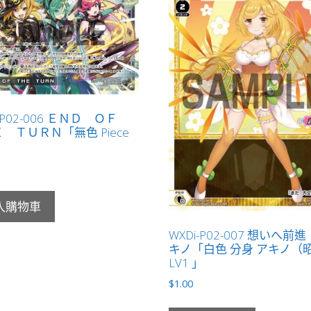
i-P02-006 ＥＮＤ ＯＦ
 ＴＵＲＮ「無色 Piece
入購物車
WXDi-P02-007 想いへ前
キノ「白色 分身 アキノ（
LV1 」
$
1.00