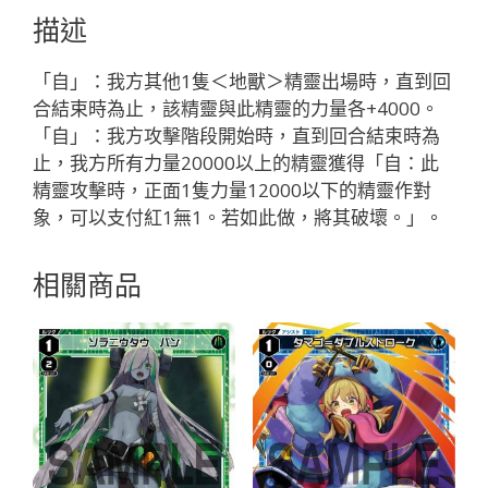
フ
描述
ァ
ロ
「自」：我方其他1隻＜地獸＞精靈出場時，直到回
ー
合結束時為止，該精靈與此精靈的力量各+4000。
「紅
「自」：我方攻擊階段開始時，直到回合結束時為
色
止，我方所有力量20000以上的精靈獲得「自：此
精
精靈攻擊時，正面1隻力量12000以下的精靈作對
靈
象，可以支付紅1無1。若如此做，將其破壞。」。
SR
奏
相關商品
生：
地
獸
LV3
無
LB」
數
量