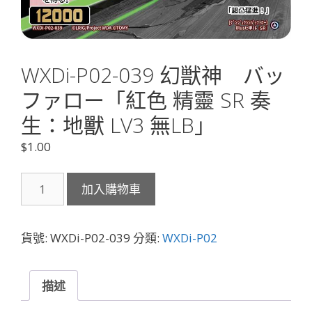
WXDi-P02-039 幻獣神 バッ
ファロー「紅色 精靈 SR 奏
生：地獸 LV3 無LB」
$
1.00
WXDi-
加入購物車
P02-
039
幻
貨號:
WXDi-P02-039
分類:
WXDi-P02
獣
神
バ
描述
ッ