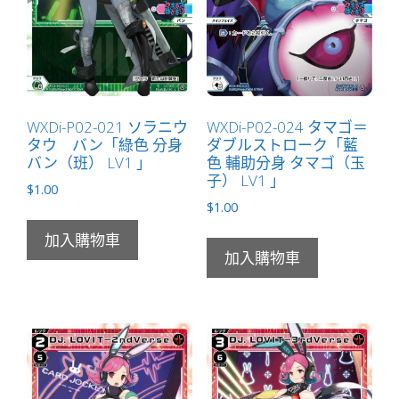
WXDi-P02-021 ソラニウ
WXDi-P02-024 タマゴ＝
タウ バン「綠色 分身
ダブルストローク「藍
バン（班） LV1 」
色 輔助分身 タマゴ（玉
子） LV1 」
$
1.00
$
1.00
加入購物車
加入購物車