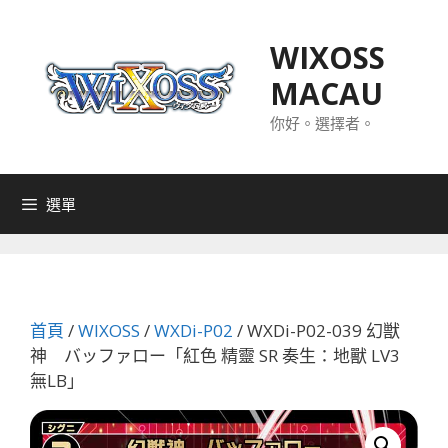
跳
至
WIXOSS
主
MACAU
要
內
你好。選擇者。
容
選單
首頁
/
WIXOSS
/
WXDi-P02
/ WXDi-P02-039 幻獣
神 バッファロー「紅色 精靈 SR 奏生：地獸 LV3
無LB」