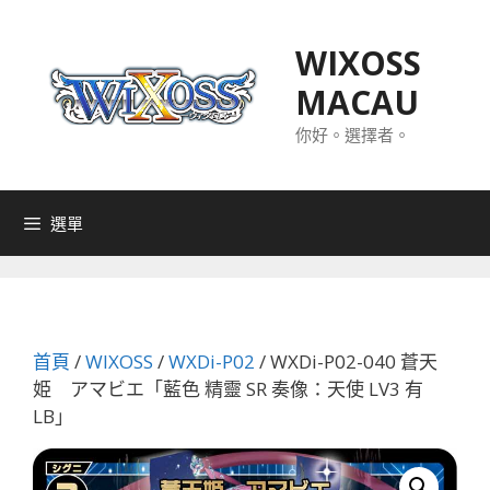
跳
至
WIXOSS
主
MACAU
要
內
你好。選擇者。
容
選單
首頁
/
WIXOSS
/
WXDi-P02
/ WXDi-P02-040 蒼天
姫 アマビエ「藍色 精靈 SR 奏像：天使 LV3 有
LB」