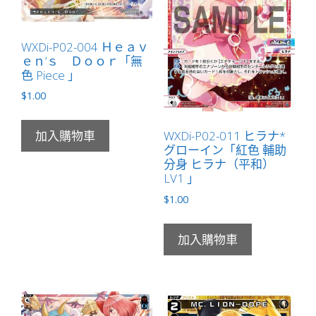
WXDi-P02-004 Ｈｅａｖ
ｅｎ’ｓ Ｄｏｏｒ「無
色 Piece 」
$
1.00
WXDi-P02-011 ヒラナ*
加入購物車
グローイン「紅色 輔助
分身 ヒラナ（平和）
LV1 」
$
1.00
加入購物車