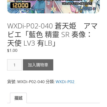
WXDi-P02-040 蒼天姫 アマ
ビエ「藍色 精靈 SR 奏像：
天使 LV3 有LB」
$
1.00
WXDi-
加入購物車
P02-
040
蒼
貨號:
WXDi-P02-040
分類:
WXDi-P02
天
姫
ア
描述
マ