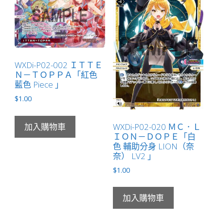
WXDi-P02-002 ＩＴＴＥ
Ｎ－ＴＯＰＰＡ「紅色
藍色 Piece 」
$
1.00
WXDi-P02-020 ＭＣ．Ｌ
加入購物車
ＩＯＮ－ＤＯＰＥ「白
色 輔助分身 LION（奈
奈） LV2 」
$
1.00
加入購物車